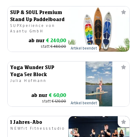
SUP & SOUL Premium
Stand Up Paddelboard
SUPXperience von
Asantu GmbH
ab nur
€ 240,00
statt
€ 480,00
Artikel beendet
Yoga Wunder SUP
Yoga 5er Block
Julia Hofmann
ab nur
€ 60,00
statt
€ 120,00
Artikel beendet
1 Jahres-Abo
NEWfit Fitnessstudio