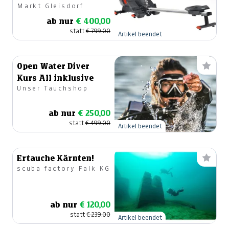
Markt Gleisdorf
ab nur
€ 400,00
statt
€ 799,00
Artikel beendet
Open Water Diver
Kurs All inklusive
Unser Tauchshop
ab nur
€ 250,00
statt
€ 499,00
Artikel beendet
Ertauche Kärnten!
scuba factory Falk KG
ab nur
€ 120,00
statt
€ 239,00
Artikel beendet