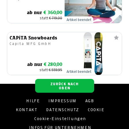
ab nur
€ 360,00
statt
€ 719,00
Artikel beendet
CAPiTA Snowboards
Capita MFG GmbH
ab nur
€ 280,00
statt
€ 559,95
Artikel beendet
ZURÜCK NACH
OBEN
HILFE
IMPRESSUM
AGB
KONTAKT
DATENSCHUTZ
COOKIE
Cookie-Einstellungen
INFOS FÜR UNTERNEHMEN