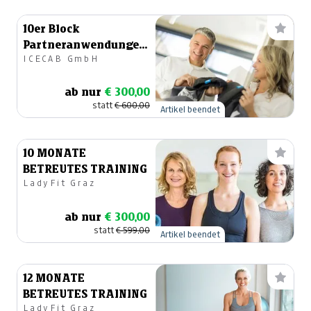
10er Block
Partneranwendungen
ICECAB GmbH
-110°
Ganzkörperkältekammer
ab nur
€ 300,00
statt
€ 600,00
Artikel beendet
10 MONATE
BETREUTES TRAINING
LadyFit Graz
ab nur
€ 300,00
statt
€ 599,00
Artikel beendet
12 MONATE
BETREUTES TRAINING
LadyFit Graz