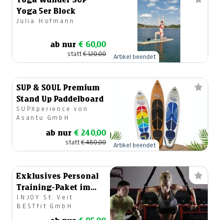
Yoga 5er Block
Julia Hofmann
ab nur
€ 60,00
statt
€ 120,00
Artikel beendet
SUP & SOUL Premium
Stand Up Paddelboard
SUPXperience von
Asantu GmbH
ab nur
€ 240,00
statt
€ 480,00
Artikel beendet
Exklusives Personal
Training-Paket im
INJOY St. Veit
Wert von 190 Euro
BESTfit GmbH