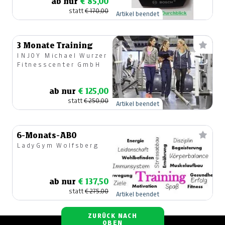
ab nur
€ 85,00
Messner)
statt
€ 170,00
Artikel beendet
3 Monate Training
INJOY Michael Wurzer
Fitnesscenter GmbH
ab nur
€ 125,00
statt
€ 250,00
Artikel beendet
6-Monats-ABO
LadyGym Wolfsberg
ab nur
€ 137,50
statt
€ 275,00
Artikel beendet
ZURÜCK NACH
OBEN