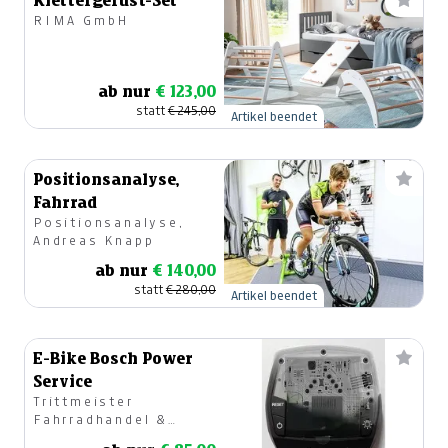
Klettergerüst-Set
RIMA GmbH
ab nur
€ 123,00
statt
€ 245,00
Artikel beendet
Positionsanalyse,
Fahrrad
Positionsanalyse,
Andreas Knapp
ab nur
€ 140,00
statt
€ 280,00
Artikel beendet
E-Bike Bosch Power
Service
Trittmeister
Fahrradhandel &
Service (Klaus