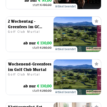
ab nur
€ 95,00
statt
€ 190,00
Artikel beendet
2 Wochentag -
Greenfees im GC
Golf Club Murtal
Murtal
ab nur
€ 130,00
statt
€ 260,00
Artikel beendet
Wochenend-Greenfees
im Golf Club Murtal
Golf Club Murtal
ab nur
€ 130,00
statt
€ 260,00
Artikel beendet