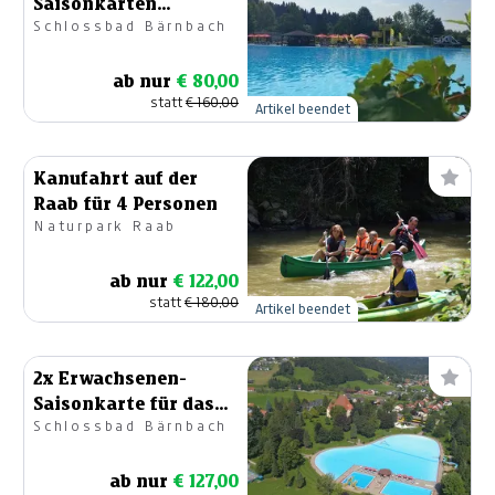
Saisonkarten
Schlossbad Bärnbach
Schlossbad
ab nur
€ 80,00
statt
€ 160,00
Artikel beendet
Kanufahrt auf der
Raab für 4 Personen
Naturpark Raab
ab nur
€ 122,00
statt
€ 180,00
Artikel beendet
2x Erwachsenen-
Saisonkarte für das
Schlossbad Bärnbach
Schlossbad Bärnbach
ab nur
€ 127,00