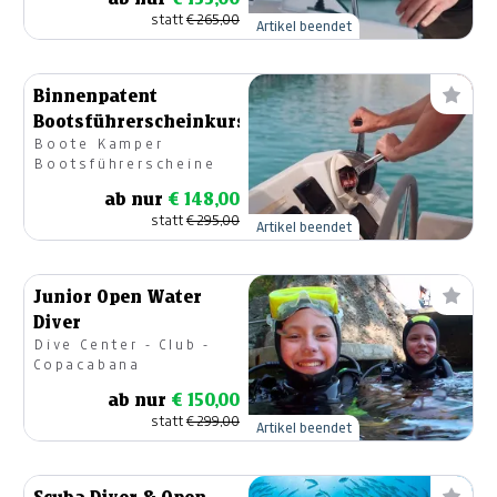
statt
€ 265,00
Artikel beendet
Binnenpatent
Bootsführerscheinkurs
Boote Kamper
Bootsführerscheine
ab nur
€ 148,00
statt
€ 295,00
Artikel beendet
Junior Open Water
Diver
Dive Center - Club -
Copacabana
ab nur
€ 150,00
statt
€ 299,00
Artikel beendet