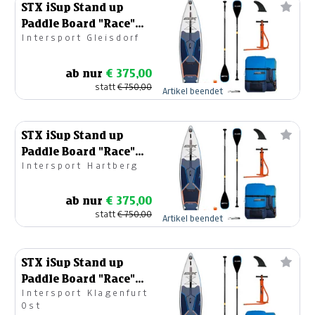
STX iSup Stand up
Paddle Board "Race"
Intersport Gleisdorf
12'6" x 30 x 6'
ab nur
€ 375,00
statt
€ 750,00
Artikel beendet
STX iSup Stand up
Paddle Board "Race"
Intersport Hartberg
12'6" x 30 x 6'
ab nur
€ 375,00
statt
€ 750,00
Artikel beendet
STX iSup Stand up
Paddle Board "Race"
Intersport Klagenfurt
12'6" x 30 x 6'
Ost