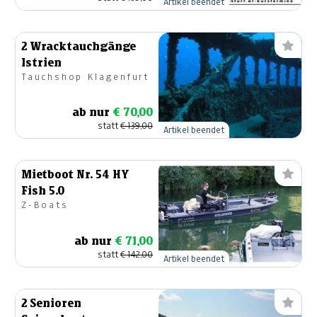
Artikel beendet
2 Wracktauchgänge
Istrien
Tauchshop Klagenfurt
ab nur
€ 70,00
statt
€ 139,00
Artikel beendet
Mietboot Nr. 54 HY
Fish 5.0
Z-Boats
ab nur
€ 71,00
statt
€ 142,00
Artikel beendet
2 Senioren