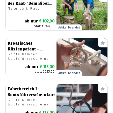
der Raab "Dem Biber
Naturpark Raab
auf der Spur"
ab nur
€ 102,00
statt
€ 204,00
Artikel beendet
Kroatisches
Küstenpatent –
Boote Kamper
Bootsführerscheinkurs
Bootsführerscheine
ab nur
€ 113,00
statt
€ 225,00
Artikel beendet
Fahrtbereich 1
Bootsführerscheinkurs
Boote Kamper
Bootsführerscheine
ab nur
€ 133,00