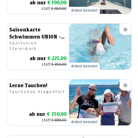
ab nur
€ 190,00
statt
€ 380,00
Artikel beendet
Saisonkarte
Schwimmen UNION -
Sportunion
HALLENBAD
Steiermark
ab nur
€ 225,00
statt
€ 390,00
Artikel beendet
Lerne Tauchen!
Tauchshop Klagenfurt
ab nur
€ 350,00
statt
€ 699,00
Artikel beendet