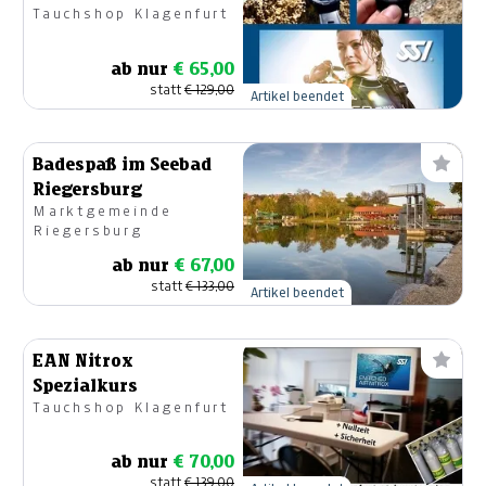
Tauchshop Klagenfurt
ab nur
€ 65,00
statt
€ 129,00
Artikel beendet
Badespaß im Seebad
Riegersburg
Marktgemeinde
Riegersburg
ab nur
€ 67,00
statt
€ 133,00
Artikel beendet
EAN Nitrox
Spezialkurs
Tauchshop Klagenfurt
ab nur
€ 70,00
statt
€ 139,00