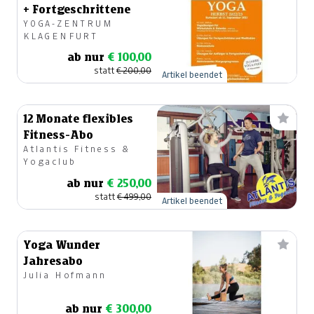
+ Fortgeschrittene
YOGA-ZENTRUM
KLAGENFURT
ab nur
€ 100,00
statt
€ 200,00
Artikel beendet
12 Monate flexibles
Fitness-Abo
Atlantis Fitness &
Yogaclub
ab nur
€ 250,00
statt
€ 499,00
Artikel beendet
Yoga Wunder
Jahresabo
Julia Hofmann
ab nur
€ 300,00