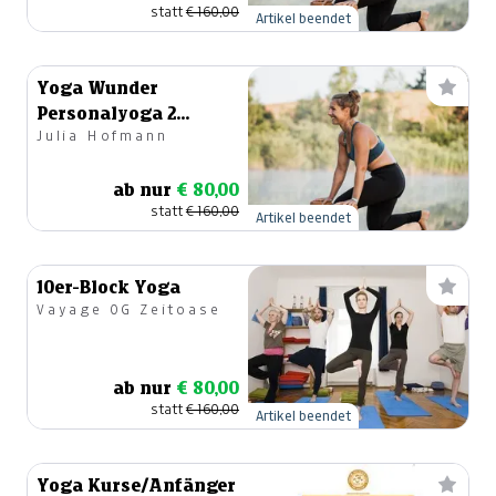
statt
€ 160,00
Artikel beendet
Yoga Wunder
Personalyoga 2
Julia Hofmann
Einheiten
ab nur
€ 80,00
statt
€ 160,00
Artikel beendet
10er-Block Yoga
Vayage OG Zeitoase
ab nur
€ 80,00
statt
€ 160,00
Artikel beendet
Yoga Kurse/Anfänger