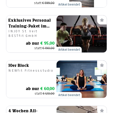
statt
€ 599,00
Artikel beendet
Exklusives Personal
Training-Paket im
INJOY St. Veit
Wert von 190 Euro
BESTfit GmbH
ab nur
€ 95,00
statt
€ 190,00
Artikel beendet
10er Block
NEWfit Fitnessstudio
ab nur
€ 60,00
statt
€ 120,00
Artikel beendet
4 Wochen All-