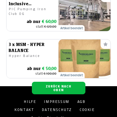
Inclusive
PIC Pumping Iron
Kursmitgliedschaft
Club OG
ab nur
€ 60,00
statt
€ 120,00
Artikel beendet
3 x MSM - HYPER
BALANCE
Hyper Balance
ab nur
€ 50,00
statt
€ 100,00
Artikel beendet
ZURÜCK NACH
OBEN
HILFE
IMPRESSUM
AGB
KONTAKT
DATENSCHUTZ
COOKIE