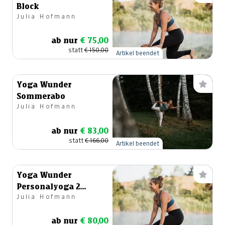
Block
Julia Hofmann
ab nur
€ 75,00
statt
€ 150,00
Artikel beendet
Yoga Wunder
Sommerabo
Julia Hofmann
ab nur
€ 83,00
statt
€ 166,00
Artikel beendet
Yoga Wunder
Personalyoga 2
Julia Hofmann
Einheiten
ab nur
€ 80,00