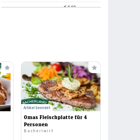
---
€ 0,00
---
€ 0,00
---
€ 0,00
---
€ 0,00
---
€ 0,00
---
€ 0,00
---
€ 0,00
---
€ 0,00
---
€ 0,00
Artikel beendet
-
Omas Fleischplatte für 4
---
€ 0,00
Personen
Bacherlwirt