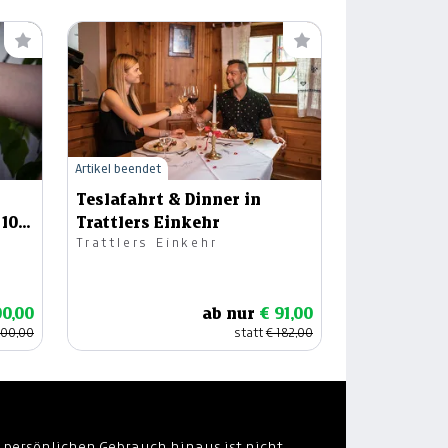
Artikel beendet
Teslafahrt & Dinner in
 10
Trattlers Einkehr
Trattlers Einkehr
00,00
ab nur
€ 91,00
200,00
statt
€ 182,00
 persönlichen Gebrauch hinaus ist nicht