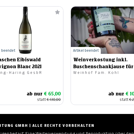
l beendet
Artikel beendet
aschen Eibiswald
Weinverkostung inkl.
vignon Blanc 2021
Buschenschankjause für
ing-Haring GesbR
Weinhof Fam. Kohl
Personen
ab nur
€ 65,00
ab nur
€ 1
statt
€ 130,00
statt
€ 
ZEITUNG GMBH | ALLE RECHTE VORBEHALTEN
Eigenbedarf. Eine Weiterverwendung und Reproduktion über den