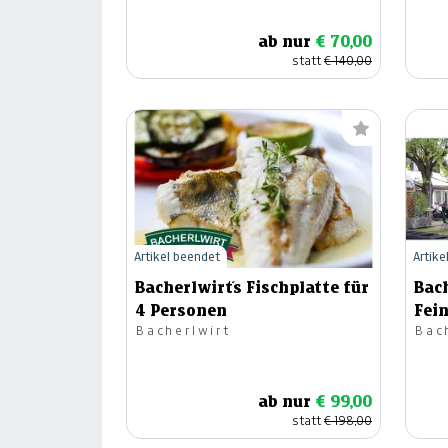
ab nur
€ 70,00
statt
€ 140,00
Artikel beendet
Artike
Bacherlwirt´s Fischplatte für
Bach
4 Personen
Fei
Bacherlwirt
Bac
Per
ab nur
€ 99,00
statt
€ 198,00