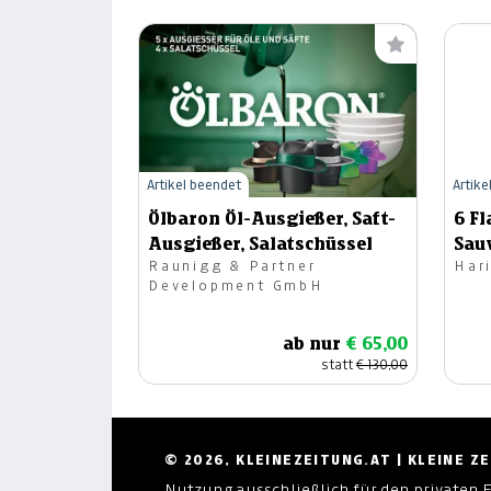
Artikel beendet
Artike
Ölbaron Öl-Ausgießer, Saft-
6 Fl
Ausgießer, Salatschüssel
Sau
Raunigg & Partner
Har
Development GmbH
ab nur
€ 65,00
statt
€ 130,00
© 2026, KLEINEZEITUNG.AT | KLEINE 
Nutzung ausschließlich für den privaten 