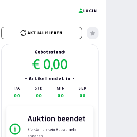
LOGIN
AKTUALISIEREN
Gebotsstand:
€ 0,00
- Artikel endet in -
TAG
STD
MIN
SEK
00
00
00
00
Auktion beendet
Sie können kein Gebot mehr
abgeben.