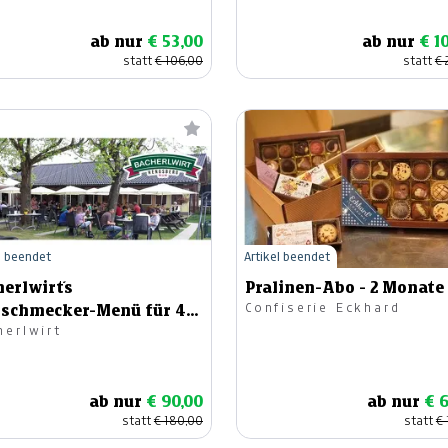
ab nur
€ 53,00
ab nur
€ 1
statt
€ 106,00
statt
€ 
l beendet
Artikel beendet
erlwirt´s
Pralinen-Abo - 2 Monate
Confiserie Eckhard
nschmecker-Menü für 4
herlwirt
sonen
ab nur
€ 90,00
ab nur
€ 
statt
€ 180,00
statt
€ 