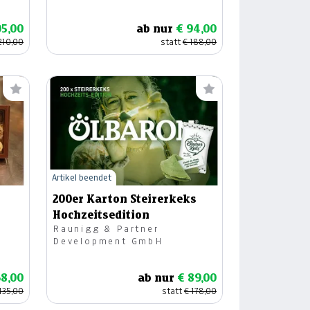
05,00
ab nur
€ 94,00
210,00
statt
€ 188,00
Artikel beendet
200er Karton Steirerkeks
Hochzeitsedition
Raunigg & Partner
Development GmbH
68,00
ab nur
€ 89,00
135,00
statt
€ 178,00