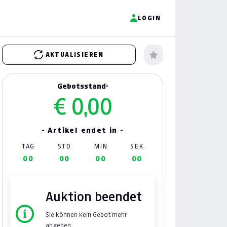
LOGIN
AKTUALISIEREN
Gebotsstand:
€ 0,00
- Artikel endet in -
TAG
STD
MIN
SEK
00
00
00
00
Auktion beendet
Sie können kein Gebot mehr
abgeben.