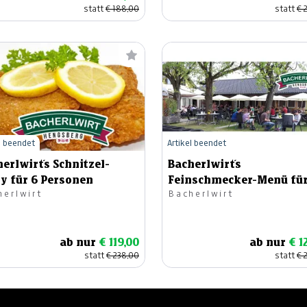
statt
€ 188,00
statt
€ 
l beendet
Artikel beendet
erlwirt´s Schnitzel-
Bacherlwirt´s
y für 6 Personen
Feinschmecker-Menü für
herlwirt
Bacherlwirt
Personen
ab nur
€ 119,00
ab nur
€ 1
statt
€ 238,00
statt
€ 