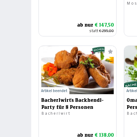
Mos
ab nur
€ 147,50
statt
€ 295,00
Artikel beendet
Artike
Bacherlwirt´s Backhendl-
Omas
Party für 8 Personen
Per
Bacherlwirt
Bac
ab nur
€ 138,00