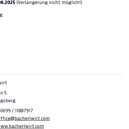
06.2025
(Verlängerung nicht möglich!)
rg
wirt
n 5
ngsberg
 0699 / 11887917
office@bacherlwirt.com
www.bacherlwirt.com