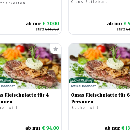
Claus Spitzbart
tbarkeiten
ab nur
€ 70,00
ab nur
€ 
statt
€ 140,00
statt
€ 
l beendet
Artikel beendet
 Fleischplatte für 4
Omas Fleischplatte für 6
sonen
Personen
herlwirt
Bacherlwirt
ab nur
€ 94,00
ab nur
€ 1