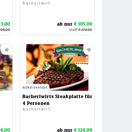
Bacherlwirt
53,00
ab nur
€ 105,00
106,00
statt
€ 210,00
Artikel beendet
Bacherlwirt´s Steakplatte für
4 Personen
Bacherlwirt
34,00
ab nur
€ 124,00