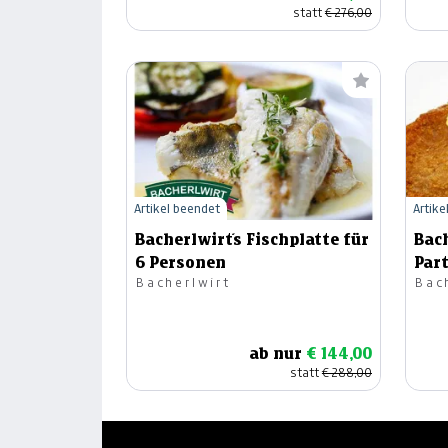
statt
€ 276,00
Artikel beendet
Artike
Bacherlwirt´s Fischplatte für
Bach
6 Personen
Part
Bacherlwirt
Bac
ab nur
€ 144,00
statt
€ 288,00