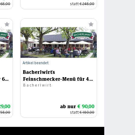
268,00
statt
€ 248,00
Artikel beendet
Bacherlwirt´s
 6
Feinschmecker-Menü für 4
Bacherlwirt
Personen
29,00
ab nur
€ 90,00
258,00
statt
€ 180,00