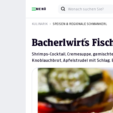
MENÜ
KULINARIK
SPEISEN & REGIONALE SCHMANKERL
Bacherlwirt´s Fisc
Shrimps-Cocktail, Cremesuppe, gemischter
Knoblauchbrot, Apfelstrudel mit Schlag. Ei