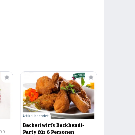
Artikel beendet
Bacherlwirt´s Backhendl-
nh.
Party für 6 Personen