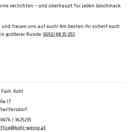
erne verzichten – und überhaupt für jeden Geschmack.
n und freuen uns auf euch! Am besten ihr sichert euch
r in größerer Runde:
0650/48 35 053
.
 Fam. Kohl
ße 17
ßwilfersdorf
 0676 / 3625235
office@kohl-weine.at