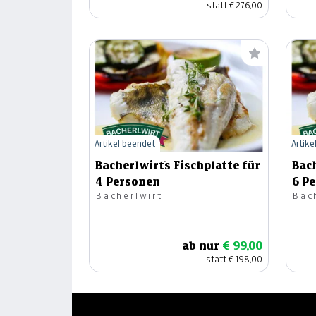
statt
€ 276,00
Artikel beendet
Artike
Bacherlwirt´s Fischplatte für
Bach
4 Personen
6 P
Bacherlwirt
Bac
ab nur
€ 99,00
statt
€ 198,00