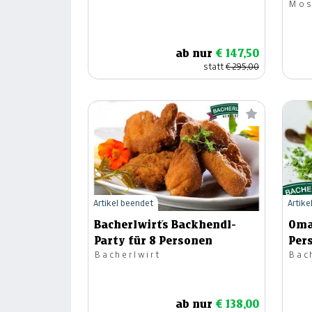
Mos
ab nur
€ 147,50
statt
€ 295,00
Artikel beendet
Artike
Bacherlwirt´s Backhendl-
Omas
Party für 8 Personen
Per
Bacherlwirt
Bac
ab nur
€ 138,00