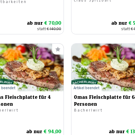
Claus Spitzbart
tbarkeiten
ab nur
€ 70,00
ab nur
€ 
statt
€ 140,00
statt
€ 
l beendet
Artikel beendet
 Fleischplatte für 4
Omas Fleischplatte für 6
sonen
Personen
herlwirt
Bacherlwirt
ab nur
€ 94,00
ab nur
€ 1