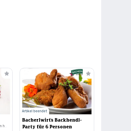
Artikel beendet
Bacherlwirt´s Backhendl-
nh.
Party für 6 Personen