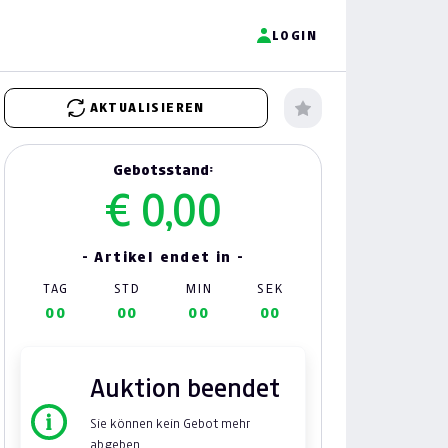
LOGIN
AKTUALISIEREN
Gebotsstand:
€ 0,00
- Artikel endet in -
TAG
STD
MIN
SEK
00
00
00
00
Auktion beendet
Sie können kein Gebot mehr
abgeben.