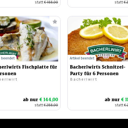
statt
€ 188,00
statt
€ 
l beendet
Artikel beendet
erlwirt´s Fischplatte für
Bacherlwirt´s Schnitzel-
ersonen
Party für 6 Personen
herlwirt
Bacherlwirt
ab nur
€ 144,00
ab nur
€ 1
statt
€ 288,00
statt
€ 