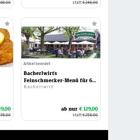
268,00
statt
€ 248,00
Artikel beendet
Bacherlwirt´s
Feinschmecker-Menü für 6
Bacherlwirt
Personen
19,00
ab nur
€ 129,00
238,00
statt
€ 258,00