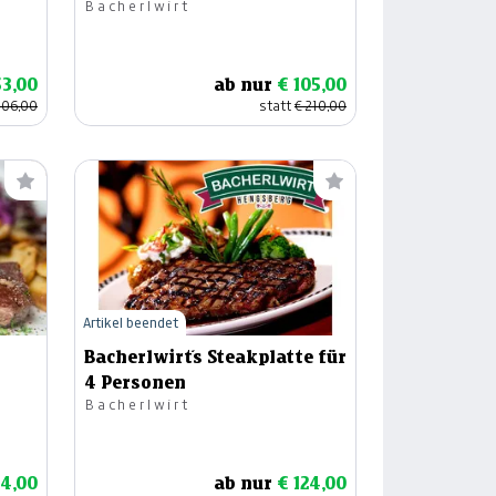
Bacherlwirt
53,00
ab nur
€ 105,00
106,00
statt
€ 210,00
Artikel beendet
Bacherlwirt´s Steakplatte für
4 Personen
Bacherlwirt
34,00
ab nur
€ 124,00