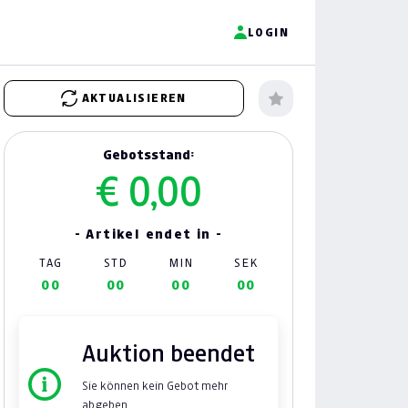
LOGIN
AKTUALISIEREN
Gebotsstand:
€ 0,00
- Artikel endet in -
TAG
STD
MIN
SEK
00
00
00
00
Auktion beendet
Sie können kein Gebot mehr
abgeben.