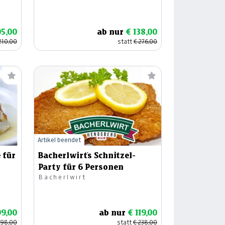
05,00
ab nur
€ 138,00
210,00
statt
€ 276,00
Artikel beendet
 für
Bacherlwirt´s Schnitzel-
Party für 6 Personen
Bacherlwirt
99,00
ab nur
€ 119,00
198,00
statt
€ 238,00