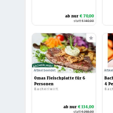
ab nur
€ 70,00
statt
€ 140,00
Artikel beendet
Artike
Omas Fleischplatte für 6
Bach
Personen
4 P
Bacherlwirt
Bac
ab nur
€ 134,00
statt
€ 268,00