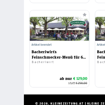
Artikel beendet
Artike
Bacherlwirt´s
Bach
Feinschmecker-Menü für 6
Fei
Bacherlwirt
Bac
Personen
Per
ab nur
€ 129,00
statt
€ 258,00
© 2026, KLEINEZEITUNG.AT | KLEINE 