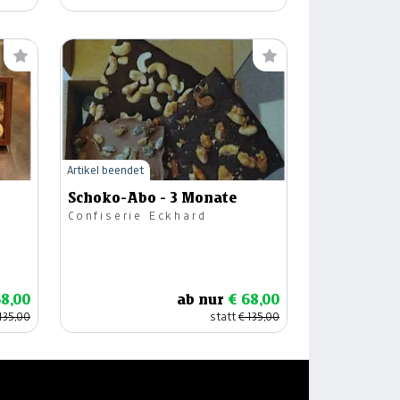
Artikel beendet
Schoko-Abo - 3 Monate
Confiserie Eckhard
68,00
ab nur
€ 68,00
135,00
statt
€ 135,00