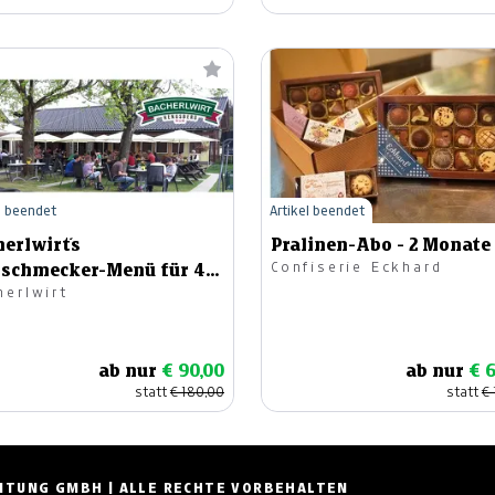
l beendet
Artikel beendet
erlwirt´s
Pralinen-Abo - 2 Monate
Confiserie Eckhard
nschmecker-Menü für 4
herlwirt
sonen
ab nur
€ 90,00
ab nur
€ 
statt
€ 180,00
statt
€ 
ZEITUNG GMBH | ALLE RECHTE VORBEHALTEN