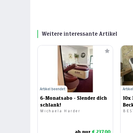
Weitere interessante Artikel
Artikel beendet
Artike
6-Monatsabo - Slender dich
10x 
schlank!
Bec
Michaela Harder
BES
ab nur
€ 237,00