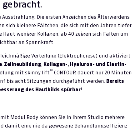
 gebracht.
he Ausstrahlung. Die ersten Anzeichen des Älterwerdens
en sich kleinere Fältchen, die sich mit den Jahren tiefer
ie Haut weniger Kollagen, ab 40 zeigen sich Falten um
sichtbar an Spannkraft.
gleichmäßige Verteilung (Elektrophorese) und aktiviert
e
.
Zellneubildung
,
Kollagen-, Hyaluron- und Elastin-
®
lung mit skinny lift
CONTOUR dauert nur 20 Minuten
ünf bis acht Sitzungen durchgeführt werden.
Bereits
rbesserung des Hautbilds spürbar
!
 mit Modul Body können Sie in Ihrem Studio mehrere
nd damit eine nie da gewesene Behandlungseffizienz