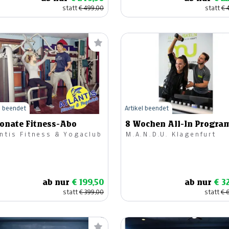
statt
€ 499,00
statt
€ 
l beendet
Artikel beendet
Monate Fitness-Abo
8 Wochen All-In Progr
antis Fitness & Yogaclub
M.A.N.D.U. Klagenfurt
ab nur
€ 199,50
ab nur
€ 3
statt
€ 399,00
statt
€ 