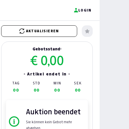
LOGIN
AKTUALISIEREN
Gebotsstand:
€ 0,00
- Artikel endet in -
TAG
STD
MIN
SEK
00
00
00
00
Auktion beendet
Sie können kein Gebot mehr
abgeben.