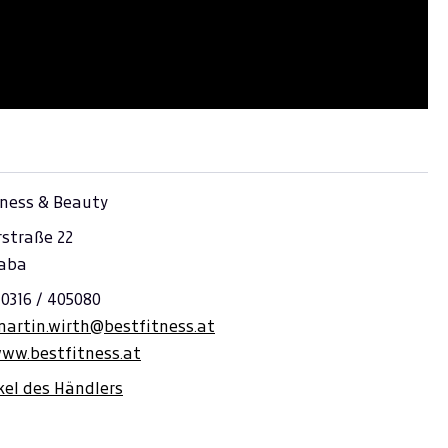
tness & Beauty
rstraße 22
aba
 0316 / 405080
martin.wirth@bestfitness.at
www.bestfitness.at
ikel des Händlers