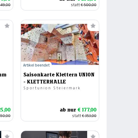
449,00
statt
€ 500,00
Artikel beendet
amm
Saisonkarte Klettern UNION
- KLETTERHALLE
Sportunion Steiermark
25,00
ab nur
€ 177,00
650,00
statt
€ 353,00