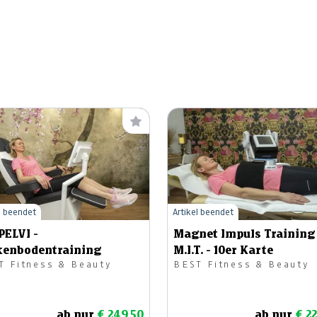
l beendet
Artikel beendet
PELVI -
Magnet Impuls Training
kenbodentraining
M.I.T. - 10er Karte
T Fitness & Beauty
BEST Fitness & Beauty
ab nur
€ 249,50
ab nur
€ 2