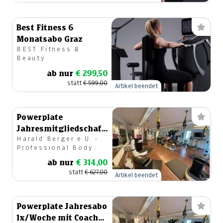
Best Fitness 6
Monatsabo Graz
BEST Fitness &
Beauty
ab nur
€ 299,50
statt
€ 599,00
Artikel beendet
Powerplate
Jahresmitgliedschaft
Harald Berger e.U. -
für Studenten
Professional Body
(Neukunden)
Resort
ab nur
€ 314,00
statt
€ 627,00
Artikel beendet
Powerplate Jahresabo
1x/Woche mit Coach