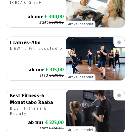
ICECAB GmbH
-110°
Ganzkörperkältekammer
ab nur
€ 300,00
statt
€ 600,00
Artikel beendet
1 Jahres-Abo
NEWfit Fitnessstudio
ab nur
€ 315,00
statt
€ 630,00
Artikel beendet
Best Fitness-6
Monatsabo Raaba
BEST Fitness &
Beauty
ab nur
€ 325,00
statt
€ 650,00
Artikel beendet