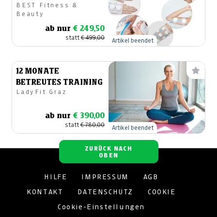
BEST Fitness &
Form gebracht - NEU!
Beauty
ab nur
€ 249,50
statt
€ 499,00
Artikel beendet
12 MONATE
BETREUTES TRAINING
LadyFit Graz
ab nur
€ 390,00
statt
€ 780,00
Artikel beendet
ZURÜCK NACH
OBEN
HILFE
IMPRESSUM
AGB
KONTAKT
DATENSCHUTZ
COOKIE
Cookie-Einstellungen