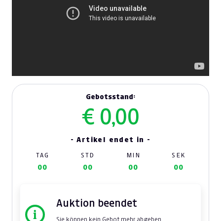
Gebotsstand:
€ 0,00
- Artikel endet in -
TAG
STD
MIN
SEK
00
00
00
00
Auktion beendet
Sie können kein Gebot mehr abgeben.