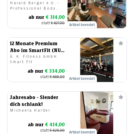
Harald Berger e.U. -
(für Neukunden)
Professional Body
Resort
ab nur
€ 314,00
statt
€ 627,00
Artikel beendet
12 Monate Premium
Abo im SmartFit (NUR
G. K. Fitness GmbH
für Neukunden)
Smart Fit
ab nur
€ 334,00
statt
€ 668,00
Artikel beendet
Jahresabo - Slender
dich schlank!
Michaela Harder
ab nur
€ 414,00
statt
€ 828,00
Artikel beendet