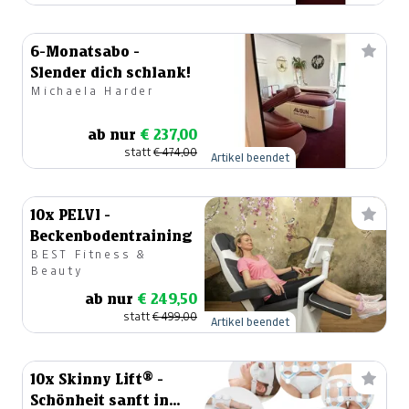
6-Monatsabo -
Slender dich schlank!
Michaela Harder
ab nur
€ 237,00
statt
€ 474,00
Artikel beendet
10x PELVI -
Beckenbodentraining
BEST Fitness &
Beauty
ab nur
€ 249,50
statt
€ 499,00
Artikel beendet
10x Skinny Lift® -
Schönheit sanft in