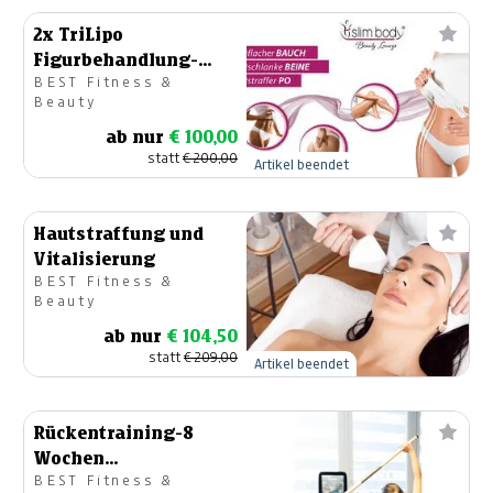
2x TriLipo
Figurbehandlung-
BEST Fitness &
Bauchpaket
Beauty
ab nur
€ 100,00
statt
€ 200,00
Artikel beendet
Hautstraffung und
Vitalisierung
BEST Fitness &
Beauty
ab nur
€ 104,50
statt
€ 209,00
Artikel beendet
Rückentraining-8
Wochen
BEST Fitness &
Aufbauprogramm