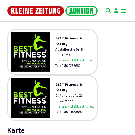
BEST Fitness &
Beauty
Abstallerstraße 18
8053 Graz
martin.wirth@bestfitness.at
Tel.: 0316 / 276660
BEST Fitness &
Beauty
Dr. Aunerstraße 22
8074 Raaba
martin.wirth@bestfitness.at
Tel.: 0316 / 405080
Karte