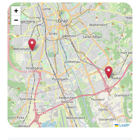
+
−
Leaflet