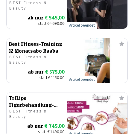
BEST Fitness &
Beauty
ab nur
€ 545,00
statt
€ 1.090,00
Artikel beendet
Best Fitness-Training
12 Monatsabo Raaba
BEST Fitness &
Beauty
ab nur
€ 575,00
statt
€ 1.150,00
Artikel beendet
TriLipo
Figurbehandlung-
BEST Fitness &
Erhaltungsabo
Beauty
ab nur
€ 745,00
statt
€ 1.490,00
Artikel beendet