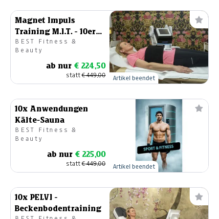
Magnet Impuls
Training M.I.T. - 10er
BEST Fitness &
Karte
Beauty
ab nur
€ 224,50
statt
€ 449,00
Artikel beendet
10x Anwendungen
Kälte-Sauna
BEST Fitness &
Beauty
ab nur
€ 225,00
statt
€ 449,00
Artikel beendet
10x PELVI -
Beckenbodentraining
BEST Fitness &