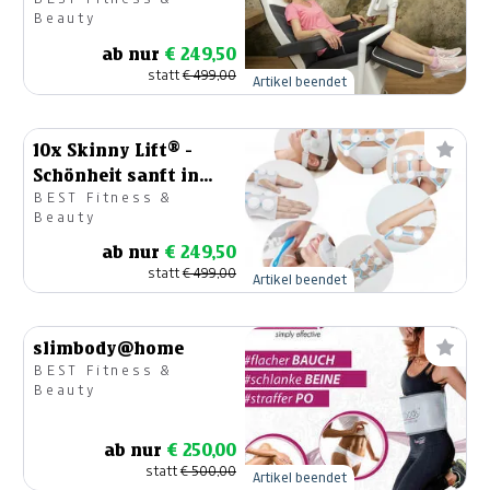
Beauty
ab nur
€ 249,50
statt
€ 499,00
Artikel beendet
10x Skinny Lift® -
Schönheit sanft in
BEST Fitness &
Form gebracht - NEU!
Beauty
ab nur
€ 249,50
statt
€ 499,00
Artikel beendet
slimbody@home
BEST Fitness &
Beauty
ab nur
€ 250,00
statt
€ 500,00
Artikel beendet