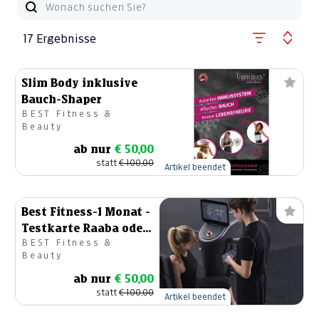
17 Ergebnisse
Slim Body inklusive
Bauch-Shaper
BEST Fitness &
Beauty
ab nur
€ 50,00
statt
€ 100,00
Artikel beendet
Best Fitness-1 Monat -
Testkarte Raaba oder
BEST Fitness &
Graz
Beauty
ab nur
€ 50,00
statt
€ 100,00
Artikel beendet