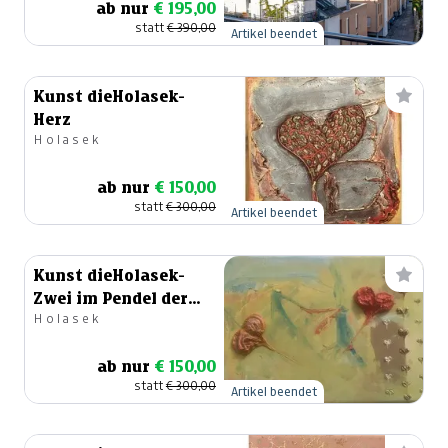
ab nur
€ 195,00
statt
€ 390,00
Artikel beendet
Kunst dieHolasek-
Herz
Holasek
ab nur
€ 150,00
statt
€ 300,00
Artikel beendet
Kunst dieHolasek-
Zwei im Pendel der
Holasek
Liebe
ab nur
€ 150,00
statt
€ 300,00
Artikel beendet