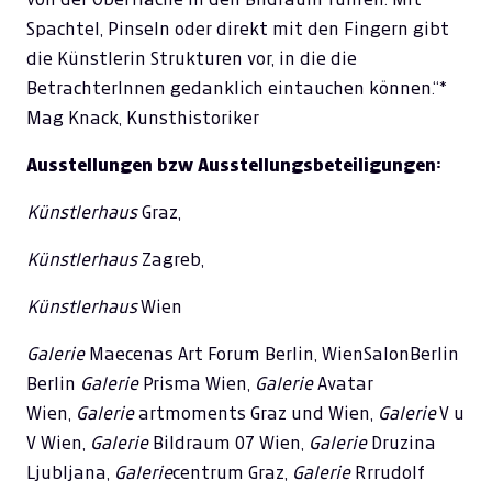
Spachtel, Pinseln oder direkt mit den Fingern gibt
die Künstlerin Strukturen vor, in die die
BetrachterInnen gedanklich eintauchen können.“*
Mag Knack, Kunsthistoriker
Ausstellungen bzw Ausstellungsbeteiligungen:
Künstlerhaus
Graz,
Künstlerhaus
Zagreb,
Künstlerhaus
Wien
Galerie
Maecenas Art Forum Berlin, WienSalonBerlin
Berlin
Galerie
Prisma Wien,
Galerie
Avatar
Wien,
Galerie
artmoments Graz und Wien,
Galerie
V u
V Wien,
Galerie
Bildraum 07 Wien,
Galerie
Druzina
Ljubljana,
Galerie
centrum Graz,
Galerie
Rrrudolf