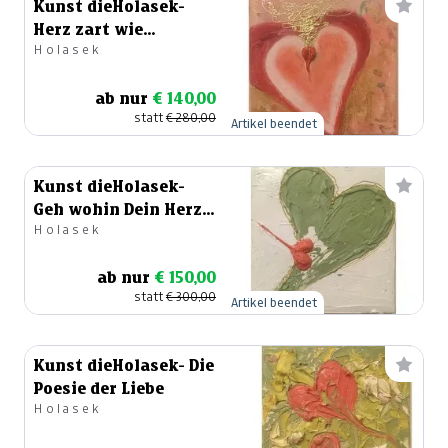
Kunst dieHolasek-
Herz zart wie
Holasek
Himbeersahne
ab nur
€ 140,00
statt
€ 280,00
Artikel beendet
Kunst dieHolasek-
Geh wohin Dein Herz
Holasek
Dich trägt
ab nur
€ 150,00
statt
€ 300,00
Artikel beendet
Kunst dieHolasek- Die
Poesie der Liebe
Holasek