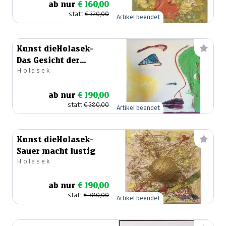
ab nur
€ 160,00
statt
€ 320,00
Artikel beendet
Kunst dieHolasek-
Das Gesicht der
Holasek
Eleganz
ab nur
€ 190,00
statt
€ 380,00
Artikel beendet
Kunst dieHolasek-
Sauer macht lustig
Holasek
ab nur
€ 190,00
statt
€ 380,00
Artikel beendet