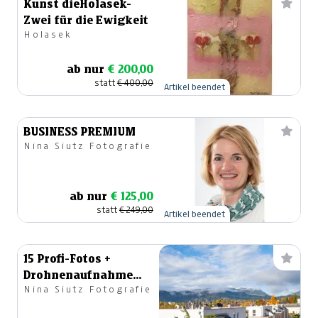
Kunst dieHolasek-
Zwei für die Ewigkeit
Holasek
ab nur
€ 200,00
statt
€ 400,00
Artikel beendet
BUSINESS PREMIUM
Nina Siutz Fotografie
ab nur
€ 125,00
statt
€ 249,00
Artikel beendet
15 Profi-Fotos +
Drohnenaufnahme
Nina Siutz Fotografie
für Ihren
Immobilienverkauf