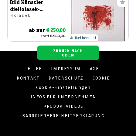
Bild Künstler
dieHolasek-
Holasek
Liebeserklärung
ab nur
€ 250,00
statt
€ 500,00
Artikel beendet
ZURÜCK NACH
OBEN
HILFE
IMPRESSUM
AGB
KONTAKT
DATENSCHUTZ
COOKIE
Cookie-Einstellungen
INFOS FÜR UNTERNEHMEN
PRODUKTVIDEOS
BARRRIEREFREIHEITSERKLÄRUNG