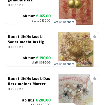
goldene Herz
Holasek
ab nur
€ 165,00
statt
€ 330,00
Artikel beendet
Kunst dieHolasek-
Sauer macht lustig
Holasek
ab nur
€ 190,00
statt
€ 380,00
Artikel beendet
Kunst dieHolasek-Das
Herz meiner Mutter
Holasek
ab nur
€ 200,00
statt
€ 400,00