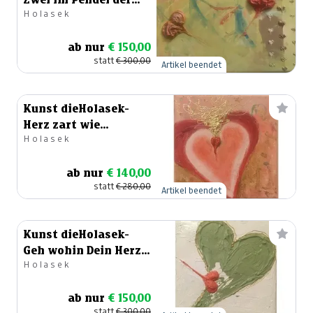
Holasek
Liebe
ab nur
€ 150,00
statt
€ 300,00
Artikel beendet
Kunst dieHolasek-
Herz zart wie
Holasek
Himbeersahne
ab nur
€ 140,00
statt
€ 280,00
Artikel beendet
Kunst dieHolasek-
Geh wohin Dein Herz
Holasek
Dich trägt
ab nur
€ 150,00
statt
€ 300,00