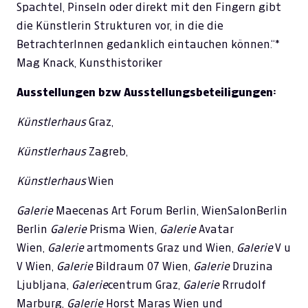
Spachtel, Pinseln oder direkt mit den Fingern gibt
die Künstlerin Strukturen vor, in die die
BetrachterInnen gedanklich eintauchen können.“*
Mag Knack, Kunsthistoriker
Ausstellungen bzw Ausstellungsbeteiligungen:
Künstlerhaus
Graz,
Künstlerhaus
Zagreb,
Künstlerhaus
Wien
Galerie
Maecenas Art Forum Berlin, WienSalonBerlin
Berlin
Galerie
Prisma Wien,
Galerie
Avatar
Wien,
Galerie
artmoments Graz und Wien,
Galerie
V u
V Wien,
Galerie
Bildraum 07 Wien,
Galerie
Druzina
Ljubljana,
Galerie
centrum Graz,
Galerie
Rrrudolf
Marburg,
Galerie
Horst Maras Wien und