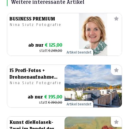
Weitere interessante Artikel
BUSINESS PREMIUM
Nina Siutz Fotografie
ab nur
€ 125,00
statt
€ 249,00
Artikel beendet
15 Profi-Fotos +
Drohnenaufnahme
Nina Siutz Fotografie
für Ihren
Immobilienverkauf
ab nur
€ 195,00
statt
€ 390,00
Artikel beendet
Kunst dieHolasek-
Zwei im Pendel der