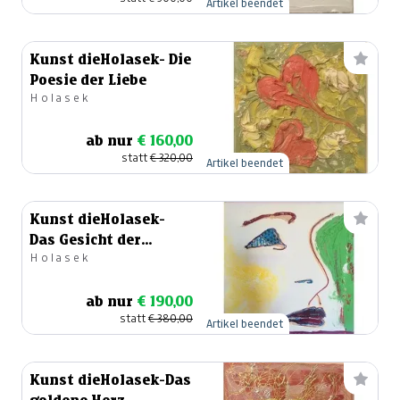
Artikel beendet
Kunst dieHolasek- Die
Poesie der Liebe
Holasek
ab nur
€ 160,00
statt
€ 320,00
Artikel beendet
Kunst dieHolasek-
Das Gesicht der
Holasek
Eleganz
ab nur
€ 190,00
statt
€ 380,00
Artikel beendet
Kunst dieHolasek-Das