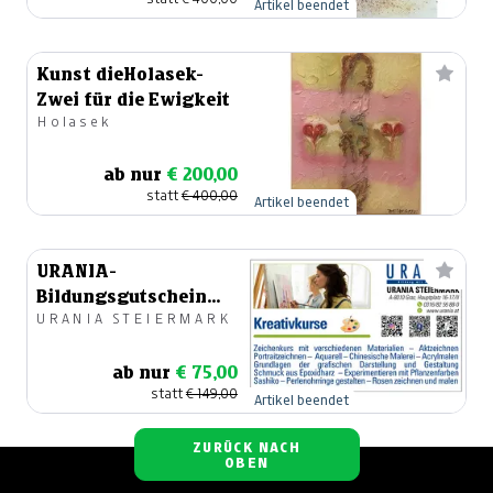
Artikel beendet
Kunst dieHolasek-
Zwei für die Ewigkeit
Holasek
ab nur
€ 200,00
statt
€ 400,00
Artikel beendet
URANIA-
Bildungsgutschein
URANIA STEIERMARK
für Kunstkurse
ab nur
€ 75,00
statt
€ 149,00
Artikel beendet
ZURÜCK NACH
OBEN