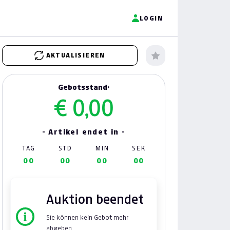
LOGIN
AKTUALISIEREN
Gebotsstand:
€ 0,00
- Artikel endet in -
TAG
STD
MIN
SEK
00
00
00
00
Auktion beendet
Sie können kein Gebot mehr
abgeben.