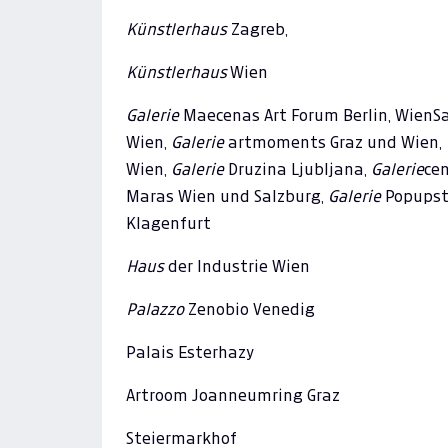
Künstlerhaus
Zagreb,
Künstlerhaus
Wien
Galerie
Maecenas Art Forum Berlin, WienSa
Wien,
Galerie
artmoments Graz und Wien,
Wien,
Galerie
Druzina Ljubljana,
Galerie
ce
Maras Wien und Salzburg,
Galerie
Popupstr
Klagenfurt
Haus
der Industrie Wien
Palazzo
Zenobio Venedig
Palais Esterhazy
Artroom Joanneumring Graz
Steiermarkhof