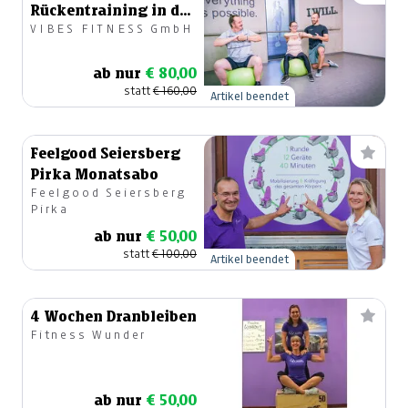
Rückentraining in der
VIBES FITNESS GmbH
Kleingruppe
ab nur
€ 80,00
statt
€ 160,00
Artikel beendet
Feelgood Seiersberg
Pirka Monatsabo
Feelgood Seiersberg
Pirka
ab nur
€ 50,00
statt
€ 100,00
Artikel beendet
4 Wochen Dranbleiben
Fitness Wunder
ab nur
€ 50,00