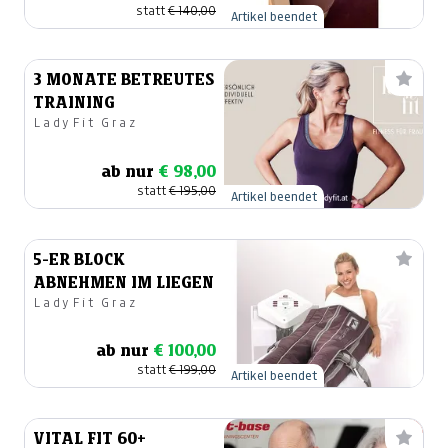
statt
€ 140,00
Artikel beendet
3 MONATE BETREUTES
TRAINING
LadyFit Graz
ab nur
€ 98,00
statt
€ 195,00
Artikel beendet
5-ER BLOCK
ABNEHMEN IM LIEGEN
LadyFit Graz
ab nur
€ 100,00
statt
€ 199,00
Artikel beendet
VITAL FIT 60+