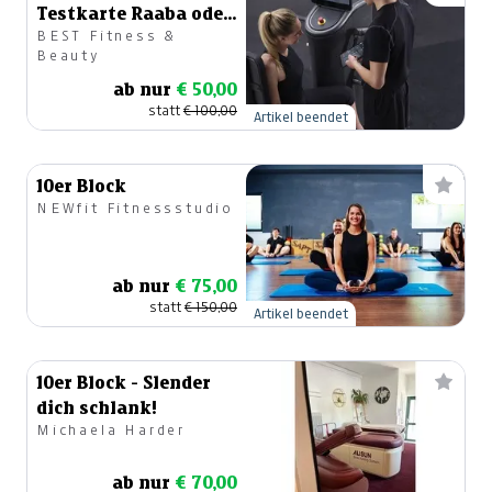
Testkarte Raaba oder
BEST Fitness &
Graz
Beauty
ab nur
€ 50,00
statt
€ 100,00
Artikel beendet
10er Block
NEWfit Fitnessstudio
ab nur
€ 75,00
statt
€ 150,00
Artikel beendet
10er Block - Slender
dich schlank!
Michaela Harder
ab nur
€ 70,00