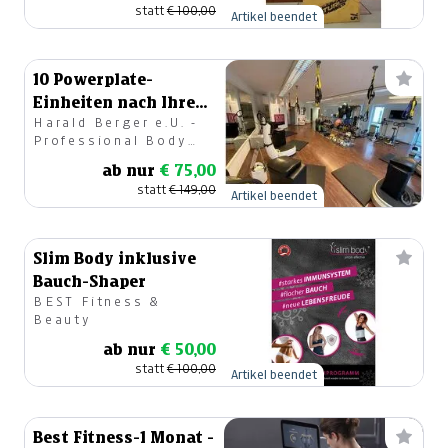
statt
€ 100,00
Artikel beendet
10 Powerplate-
Einheiten nach Ihren
Harald Berger e.U. -
Bedürfnissen
Professional Body
(Neukunden)
Resort
ab nur
€ 75,00
statt
€ 149,00
Artikel beendet
Slim Body inklusive
Bauch-Shaper
BEST Fitness &
Beauty
ab nur
€ 50,00
statt
€ 100,00
Artikel beendet
Best Fitness-1 Monat -