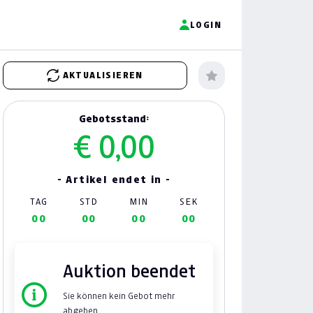
LOGIN
AKTUALISIEREN
Gebotsstand:
€ 0,00
- Artikel endet in -
TAG
STD
MIN
SEK
00
00
00
00
Auktion beendet
Sie können kein Gebot mehr
abgeben.