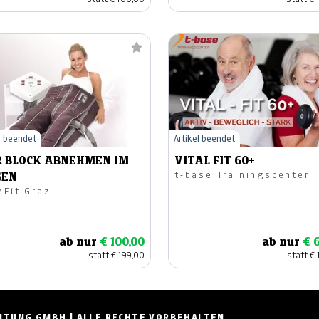
l beendet
Artikel beendet
R BLOCK ABNEHMEN IM
VITAL FIT 60+
t-base Trainingscenter
GEN
yFit Graz
ab nur
€ 100,00
ab nur
€ 
statt
€ 199,00
statt
€ 
ZEITUNG GMBH | ALLE RECHTE VORBEHALTEN