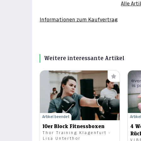
Alle Art
Informationen zum Kaufvertrag
Weitere interessante Artikel
Artikel beendet
Artike
10er Block Fitnessboxen
4 W
Thor Training Klagenfurt -
Rüc
Lisa Unterthor
VIB
Kle