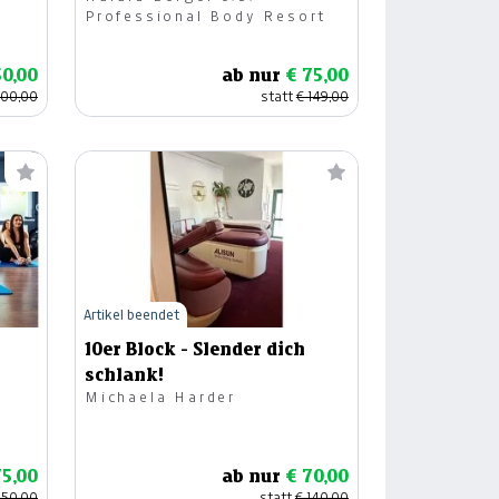
Professional Body Resort
50,00
ab nur
€ 75,00
100,00
statt
€ 149,00
Artikel beendet
10er Block - Slender dich
schlank!
Michaela Harder
75,00
ab nur
€ 70,00
150,00
statt
€ 140,00