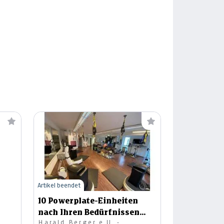
Artikel beendet
10 Powerplate-Einheiten
nach Ihren Bedürfnissen
Harald Berger e.U. -
(Neukunden)