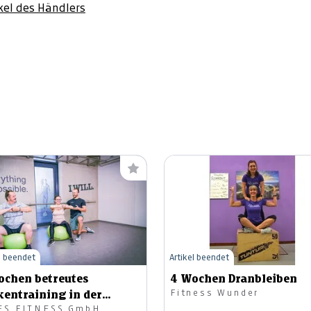
ikel des Händlers
l beendet
Artikel beendet
ochen betreutes
4 Wochen Dranbleiben
Fitness Wunder
kentraining in der
ES FITNESS GmbH
ingruppe