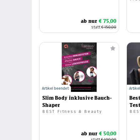
ab nur
€ 75,00
statt
€ 150,00
Artikel beendet
Artike
Slim Body inklusive Bauch-
Best
Shaper
Tes
BEST Fitness & Beauty
BES
ab nur
€ 50,00
statt
€ 100,00