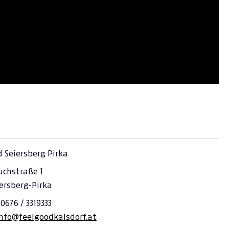
 Seiersberg Pirka
chstraße 1
ersberg-Pirka
 0676 / 3319333
info@feelgoodkalsdorf.at