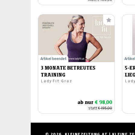
Artikel beendet
Artike
3 MONATE BETREUTES
5-E
TRAINING
LIE
LadyFit Graz
Lad
ab nur
€ 98,00
statt
€ 195,00
© 2026, KLEINEZEITUNG.AT | KLEINE 