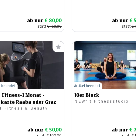
ab nur
€ 80,00
ab nur
€ 
statt
€ 160,00
statt
€ 
l beendet
Artikel beendet
 Fitness-1 Monat -
10er Block
NEWfit Fitnessstudio
tkarte Raaba oder Graz
T Fitness & Beauty
ab nur
€ 50,00
ab nur
€ 
statt
€ 100,00
statt
€ 