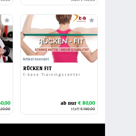
Artikel beendet
RÜCKEN FIT
t-base Trainingscenter
60,00
ab nur
€ 80,00
120,00
statt
€ 160,00