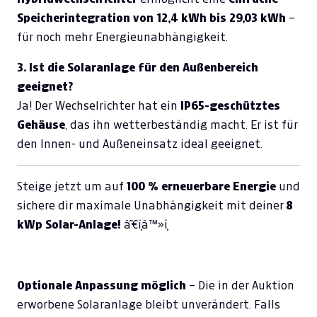
Speicherintegration von 12,4 kWh bis 29,03 kWh
–
für noch mehr Energieunabhängigkeit.
3. Ist die Solaranlage für den Außenbereich
geeignet?
Ja! Der Wechselrichter hat ein
IP65-geschütztes
Gehäuse
, das ihn wetterbeständig macht. Er ist für
den Innen- und Außeneinsatz ideal geeignet.
Steige jetzt um auf
100 % erneuerbare Energie
und
sichere dir maximale Unabhängigkeit mit deiner
8
kWp Solar-Anlage!
â˜€ï¸â™»ï¸
Optionale Anpassung möglich
– Die in der Auktion
erworbene Solaranlage bleibt unverändert. Falls