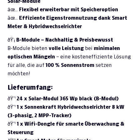
Solar-Module
âœ…
Flexibel erweiterbar mit Speicheroption
âœ…
Effiziente Eigenstromnutzung dank Smart
Meter & Hybridwechselrichter
ðŸ’¡
B-Module – Nachhaltig & Preisbewusst
B-Module bieten
volle Leistung
bei
minimalen
optischen Mängeln
– eine kosteneffiziente Lösung
für alle, die auf
100 % Sonnenstrom
setzen
möchten!
Lieferumfang:
ðŸ”¹
24 x Solar-Modul 365 Wp black (B-Modul)
ðŸ”¹
1 x Sonnenkraft Hybridwechselrichter 8 kW
(3-phasig, 2 MPP-Tracker)
ðŸ”¹
1 x Wifi-Dongle für smarte Überwachung &
Steuerung