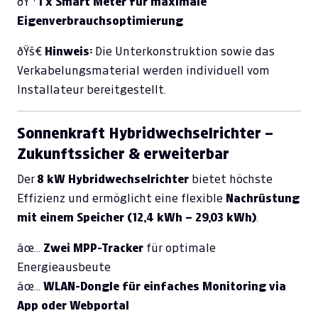
ðŸ”¹
1 x Smart Meter für maximale
Eigenverbrauchsoptimierung
ðŸš€
Hinweis:
Die Unterkonstruktion sowie das
Verkabelungsmaterial werden individuell vom
Installateur bereitgestellt.
Sonnenkraft Hybridwechselrichter –
Zukunftssicher & erweiterbar
Der
8 kW Hybridwechselrichter
bietet höchste
Effizienz und ermöglicht eine flexible
Nachrüstung
mit einem Speicher (12,4 kWh – 29,03 kWh)
.
âœ…
Zwei MPP-Tracker
für optimale
Energieausbeute
âœ…
WLAN-Dongle für einfaches Monitoring via
App oder Webportal