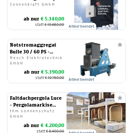
Sonnenkraft GmbH
ab nur
€ 5.340,00
statt
€ 10.680,00
Artikel beendet
Notstromaggregat
Bulle 30 / 60 PS -
Resch Elektrotechnik
Zapfwellengenerator
GmbH
ab nur
€ 5.390,00
statt
€ 10.780,00
Artikel beendet
Faltdachpergola Luce
- Pergolamarkise
thm sonnenschutz
(weiß)
GmbH
ab nur
€ 4.200,00
statt
€ 8.400,00
Artikel beendet