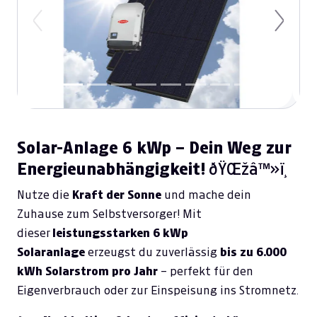
Previous
Next
Solar-Anlage 6 kWp – Dein Weg zur
Energieunabhängigkeit!
ðŸŒžâ™»ï¸
Nutze die
Kraft der Sonne
und mache dein
Zuhause zum Selbstversorger! Mit
dieser
leistungsstarken 6 kWp
Solaranlage
erzeugst du zuverlässig
bis zu 6.000
kWh Solarstrom pro Jahr
– perfekt für den
Eigenverbrauch oder zur Einspeisung ins Stromnetz.