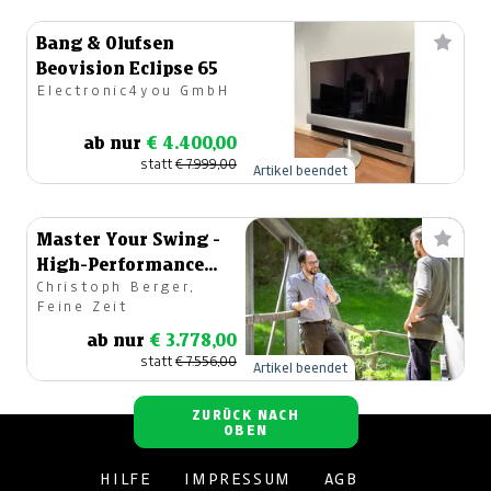
Bang & Olufsen
Beovision Eclipse 65
Electronic4you GmbH
ab nur
€ 4.400,00
statt
€ 7.999,00
Artikel beendet
Master Your Swing -
High-Performance
Christoph Berger,
Golf
Feine Zeit
ab nur
€ 3.778,00
statt
€ 7.556,00
Artikel beendet
ZURÜCK NACH
OBEN
HILFE
IMPRESSUM
AGB