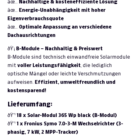
âœ…
Nachhaltige & kosteneffiziente Lösung
âœ…
Energie-Unabhängigkeit mit hoher
Eigenverbrauchsquote
âœ…
Optimale Anpassung an verschiedene
Dachausrichtungen
ðŸ’¡
B-Module – Nachhaltig & Preiswert
B-Module sind technisch einwandfreie Solarmodule
mit
voller Leistungsfähigkeit
, die lediglich
optische Mängel oder leichte Verschmutzungen
aufweisen.
Effizient, umweltfreundlich und
kostensparend!
Lieferumfang:
ðŸ”¹
18 x Solar-Modul 365 Wp black (B-Modul)
ðŸ”¹
1 x Fronius Symo 7.0-3-M Wechselrichter (3-
phasig, 7 kW, 2 MPP-Tracker)