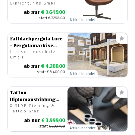
Einrichtungs GmbH
ab nur
€ 3.649,00
statt
€ 7.298,00
Artikel beendet
Faltdachpergola Luce
- Pergolamarkise
thm sonnenschutz
(weiß)
GmbH
ab nur
€ 4.200,00
statt
€ 8.400,00
Artikel beendet
Tattoo
Diplomausbildung
X-SIDE Piercing &
inkl. Schnupperkurs
Tattoo Graz
ab nur
€ 3.999,00
statt
€ 7.997,00
Artikel beendet