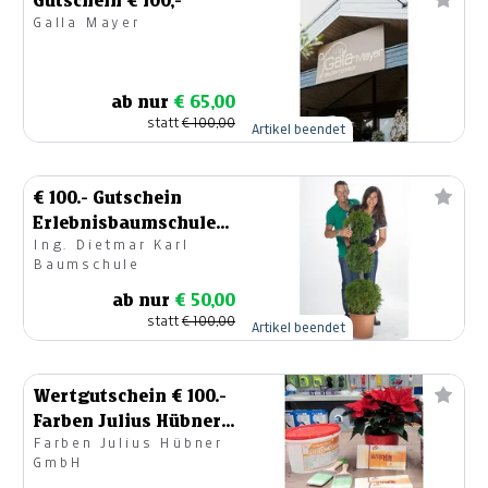
Gutschein € 100,-
Galla Mayer
ab nur
€ 65,00
statt
€ 100,00
Artikel beendet
€ 100.- Gutschein
Erlebnisbaumschule
Ing. Dietmar Karl
Karl
Baumschule
ab nur
€ 50,00
statt
€ 100,00
Artikel beendet
Wertgutschein € 100.-
Farben Julius Hübner
Farben Julius Hübner
GmbH
GmbH