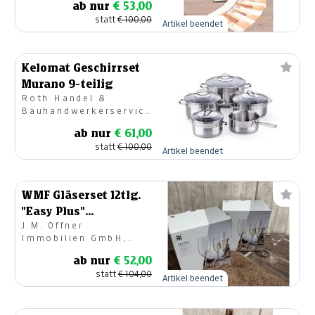
ab nur
€ 53,00
statt
€ 100,00
Artikel beendet
Kelomat Geschirrset
Murano 9-teilig
Roth Handel &
Bauhandwerkerservice
GmbH
ab nur
€ 61,00
statt
€ 100,00
Artikel beendet
WMF Gläserset 12tlg.
"Easy Plus"
J.M. Offner
Champagner
Immobilien GmbH,
Geschirr & Geschenke
ab nur
€ 52,00
statt
€ 104,00
Artikel beendet