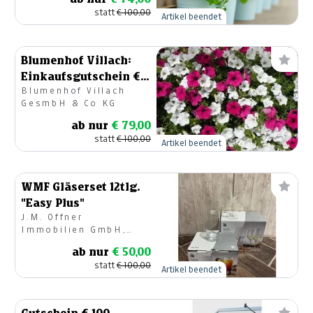
statt
€ 100,00
Artikel beendet
Blumenhof Villach:
Einkaufsgutschein €
Blumenhof Villach
100.-
GesmbH & Co KG
ab nur
€ 79,00
statt
€ 100,00
Artikel beendet
WMF Gläserset 12tlg.
"Easy Plus"
J.M. Offner
Immobilien GmbH,
Geschirr & Geschenke
ab nur
€ 50,00
statt
€ 100,00
Artikel beendet