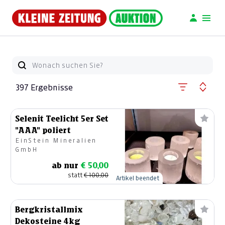
397 Ergebnisse
Selenit Teelicht 5er Set
"AAA" poliert
EinStein Mineralien
GmbH
ab nur
€ 50,00
statt
€ 100,00
Artikel beendet
Bergkristallmix
Dekosteine 4kg