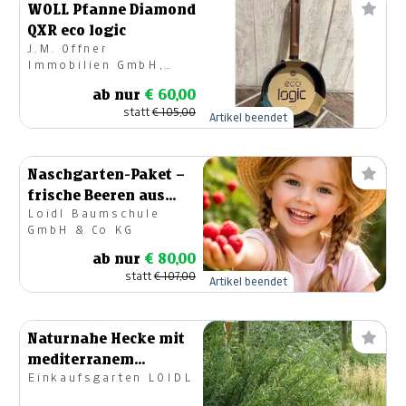
WOLL Pfanne Diamond
QXR eco logic
J.M. Offner
Immobilien GmbH,
Geschirr & Geschenke
ab nur
€ 60,00
statt
€ 105,00
Artikel beendet
Naschgarten-Paket –
frische Beeren aus
Loidl Baumschule
dem eigenen Garten
GmbH & Co KG
ab nur
€ 80,00
statt
€ 107,00
Artikel beendet
Naturnahe Hecke mit
mediterranem
Einkaufsgarten LOIDL
Charme–
Rosmarinweide für 10