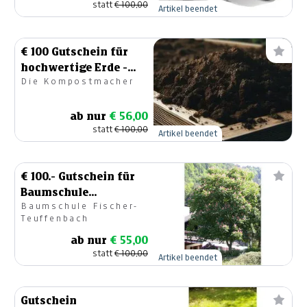
statt
€ 100,00
Artikel beendet
€ 100 Gutschein für
hochwertige Erde -
Die Kompostmacher
lass deinen Garten
blühen
ab nur
€ 56,00
statt
€ 100,00
Artikel beendet
€ 100.- Gutschein für
Baumschule
Baumschule Fischer-
Teuffenbach
Teuffenbach
ab nur
€ 55,00
statt
€ 100,00
Artikel beendet
Gutschein