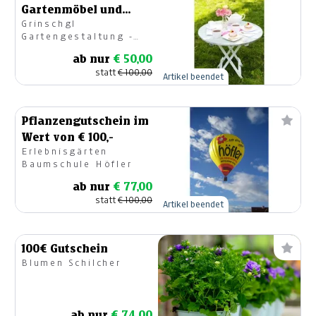
Gartenmöbel und
Grinschgl
Accessoires
Gartengestaltung -
Gartencenter
ab nur
€ 50,00
statt
€ 100,00
Artikel beendet
Pflanzengutschein im
Wert von € 100,-
Erlebnisgärten
Baumschule Höfler
ab nur
€ 77,00
statt
€ 100,00
Artikel beendet
100€ Gutschein
Blumen Schilcher
ab nur
€ 74,00