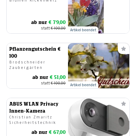
Blumen Kickenweiz
ab nur
€ 79,00
statt
€ 100,00
Artikel beendet
Pflanzengutschein €
100
Brodschneider
Zaubergärten
ab nur
€ 51,00
statt
€ 100,00
Artikel beendet
ABUS WLAN Privacy
Innen-Kamera
Christian Zmaritz
Sicherheitstechnik
ab nur
€ 67,00