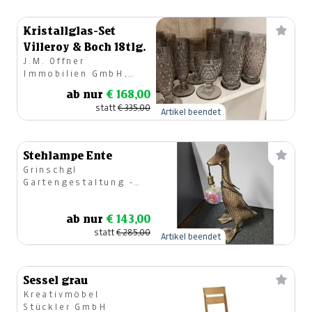
Kristallglas-Set
Villeroy & Boch 18tlg.
J.M. Offner
Immobilien GmbH,
Geschirr & Geschenke
ab nur
€ 168,00
statt
€ 335,00
Artikel beendet
Stehlampe Ente
Grinschgl
Gartengestaltung -
Gartencenter
ab nur
€ 143,00
statt
€ 285,00
Artikel beendet
Sessel grau
Kreativmöbel
Stückler GmbH