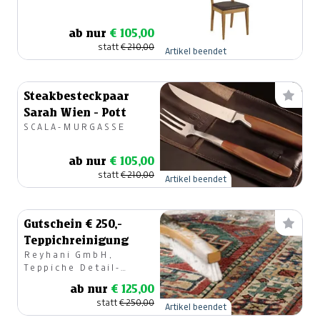
ab nur
€ 105,00
statt
€ 210,00
Artikel beendet
Steakbesteckpaar
Sarah Wien - Pott
SCALA-MURGASSE
ab nur
€ 105,00
statt
€ 210,00
Artikel beendet
Gutschein € 250,-
Teppichreinigung
Reyhani GmbH,
Teppiche Detail-
u.Großhandel
ab nur
€ 125,00
statt
€ 250,00
Artikel beendet