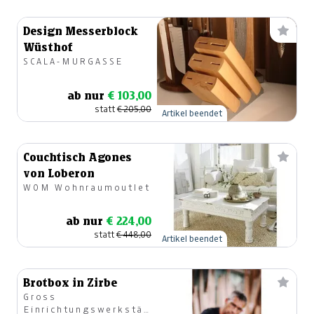
Design Messerblock
Wüsthof
SCALA-MURGASSE
ab nur
€ 103,00
statt
€ 205,00
Artikel beendet
Couchtisch Agones
von Loberon
WOM Wohnraumoutlet
ab nur
€ 224,00
statt
€ 448,00
Artikel beendet
Brotbox in Zirbe
Gross
Einrichtungswerkstätte