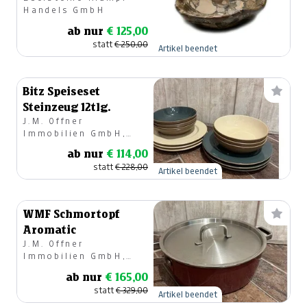
Handels GmbH
ab nur
€ 125,00
statt
€ 250,00
Artikel beendet
Bitz Speiseset
Steinzeug 12tlg.
J.M. Offner
Immobilien GmbH,
Geschirr & Geschenke
ab nur
€ 114,00
statt
€ 228,00
Artikel beendet
WMF Schmortopf
Aromatic
J.M. Offner
Immobilien GmbH,
Geschirr & Geschenke
ab nur
€ 165,00
statt
€ 329,00
Artikel beendet