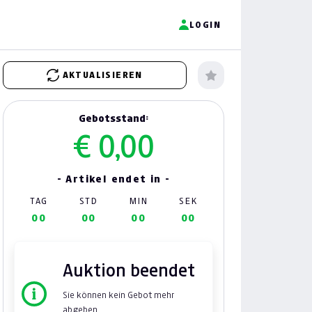
LOGIN
AKTUALISIEREN
Gebotsstand:
€ 0,00
- Artikel endet in -
TAG
STD
MIN
SEK
00
00
00
00
Auktion beendet
Sie können kein Gebot mehr
abgeben.