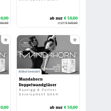
50,00
ab nur
€ 50,00
100,00
statt
€ 100,00
Artikel beendet
Mandahorn
Doppelwandgläser
Raunigg & Partner
Development GmbH
50,00
ab nur
€ 50,00