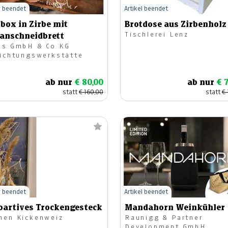
l beendet
Artikel beendet
box in Zirbe mit
Brotdose aus Zirbenholz
Tischlerei Lenz
ianschneidbrett
ss GmbH & Co KG
richtungswerkstätte
ab nur
€ 80,00
ab nur
€ 
statt
€ 160,00
statt
€ 
l beendet
Artikel beendet
oartives Trockengesteck
Mandahorn Weinkühler
men Kickenweiz
Raunigg & Partner
Development GmbH