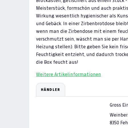
Brotkasten, getischlert aus einem Stück 
Meisterstück, formschön und auch praktisc
Wirkung wesentlich hygienischer als Kuns
und Gebäck. In einer Zirbenbrotdose bleib
wenn man die Zirbendose mit einem feucht
verschmutzt sein, wäscht man sie per Han
Heizung stellen). Bitte geben Sie kein fri
Feuchtigkeit entzieht, und dadurch trocke
die Box feucht aus!
Weitere Artikelinformationen
HÄNDLER
Gross E
Weinber
8350 Feh