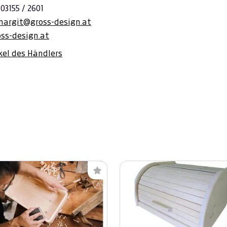
 03155 / 2601
margit@gross-design.at
ss-design.at
ikel des Händlers