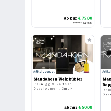
ab nur
€ 75,00
statt
€ 149,00
Artikel beendet
Artike
Mandahorn Weinkühler
Man
Raunigg & Partner
Dop
Development GmbH
Rau
Dev
ab nur
€ 50,00