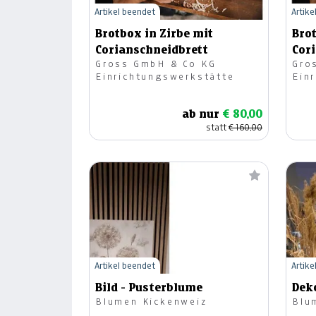
Artikel beendet
Artike
Brotbox in Zirbe mit
Brot
Corianschneidbrett
Cor
Gross GmbH & Co KG
Gro
Einrichtungswerkstätte
Ein
ab nur
€ 80,00
statt
€ 160,00
Artikel beendet
Artike
Bild - Pusterblume
Dek
Blumen Kickenweiz
Blu