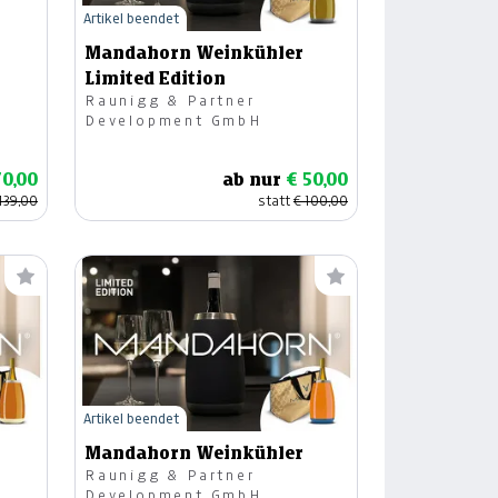
Artikel beendet
Mandahorn Weinkühler
Limited Edition
Raunigg & Partner
Development GmbH
70,00
ab nur
€ 50,00
139,00
statt
€ 100,00
Artikel beendet
Mandahorn Weinkühler
Raunigg & Partner
Development GmbH