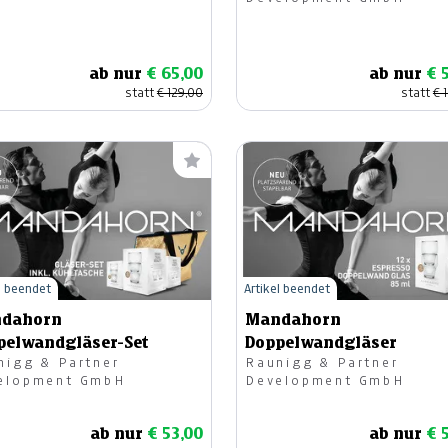
ab nur
€ 65,00
ab nur
€ 
statt
€ 129,00
statt
€ 
l beendet
Artikel beendet
dahorn
Mandahorn
pelwandgläser-Set
Doppelwandgläser
nigg & Partner
Raunigg & Partner
elopment GmbH
Development GmbH
ab nur
€ 53,00
ab nur
€ 