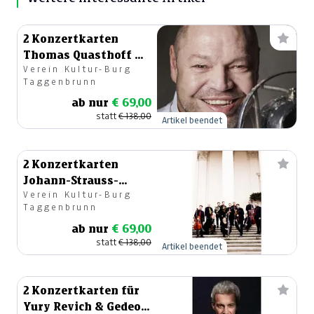
2 Konzertkarten
Thomas Quasthoff &
Verein Kultur-Burg
Band , Burg
Taggenbrunn
Taggenbrunn
ab nur
€ 69,00
statt
€ 138,00
Artikel beendet
2 Konzertkarten
Johann-Strauss-
Verein Kultur-Burg
Ensemble der Wiener
Taggenbrunn
Symphoniker
ab nur
€ 69,00
statt
€ 138,00
Artikel beendet
2 Konzertkarten für
Yury Revich & Gedeon