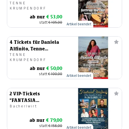
TENNE
12.04.2025 in der Tenne
KRUMPENDORF
ab nur
€ 53,00
statt
€ 105,00
Artikel beendet
4 Tickets für Daniela
Alfinito, Tenne
TENNE
Krumpendorf, 5.9.2025
KRUMPENDORF
ab nur
€ 50,00
statt
€ 100,00
Artikel beendet
2 VIP-Tickets
"FANTASIA
Bacherlwirt
Christmas" am
26.12.2025
ab nur
€ 79,00
statt
€ 158,00
Artikel beendet