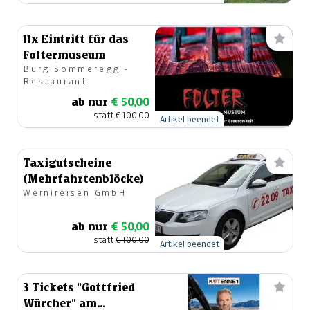
11x Eintritt für das
Foltermuseum
Burg Sommeregg -
Restaurant
ab nur
€ 50,00
statt
€ 100,00
Artikel beendet
Taxigutscheine
(Mehrfahrtenblöcke)
Wernireisen GmbH
ab nur
€ 50,00
statt
€ 100,00
Artikel beendet
3 Tickets "Gottfried
Würcher" am