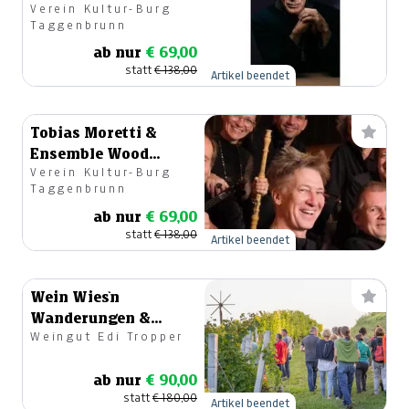
Verein Kultur-Burg
Burkhard
Taggenbrunn
ab nur
€ 69,00
statt
€ 138,00
Artikel beendet
Tobias Moretti &
Ensemble Wood
Verein Kultur-Burg
Sounds
Taggenbrunn
ab nur
€ 69,00
statt
€ 138,00
Artikel beendet
Wein Wies`n
Wanderungen &
Weingut Edi Tropper
Verkostung direkt
am Rebstock
ab nur
€ 90,00
statt
€ 180,00
Artikel beendet