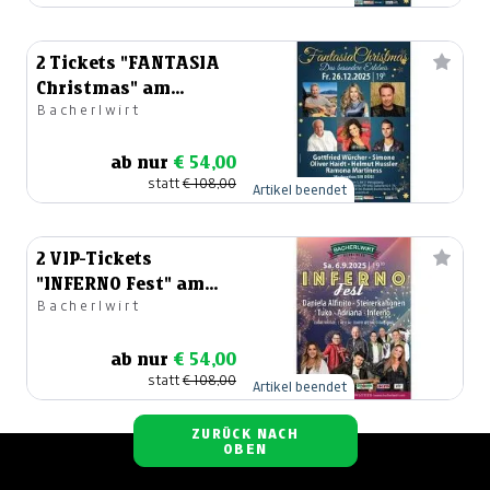
2 Tickets "FANTASIA
Christmas" am
Bacherlwirt
26.12.2025
ab nur
€ 54,00
statt
€ 108,00
Artikel beendet
2 VIP-Tickets
"INFERNO Fest" am
Bacherlwirt
06.09.2025
ab nur
€ 54,00
statt
€ 108,00
Artikel beendet
ZURÜCK NACH
OBEN