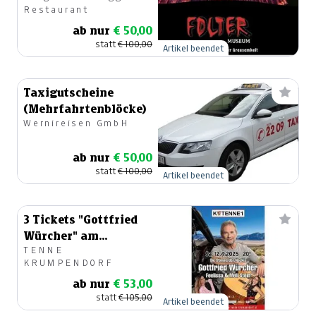
Restaurant
ab nur
€ 50,00
statt
€ 100,00
Artikel beendet
Taxigutscheine
(Mehrfahrtenblöcke)
Wernireisen GmbH
ab nur
€ 50,00
statt
€ 100,00
Artikel beendet
3 Tickets "Gottfried
Würcher" am
TENNE
12.04.2025 in der Tenne
KRUMPENDORF
ab nur
€ 53,00
statt
€ 105,00
Artikel beendet