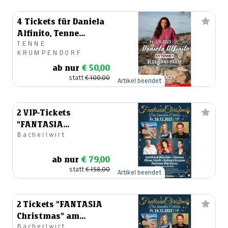
4 Tickets für Daniela
Alfinito, Tenne
TENNE
Krumpendorf, 5.9.2025
KRUMPENDORF
ab nur
€ 50,00
statt
€ 100,00
Artikel beendet
2 VIP-Tickets
"FANTASIA
Bacherlwirt
Christmas" am
26.12.2025
ab nur
€ 79,00
statt
€ 158,00
Artikel beendet
2 Tickets "FANTASIA
Christmas" am
Bacherlwirt
26.12.2025