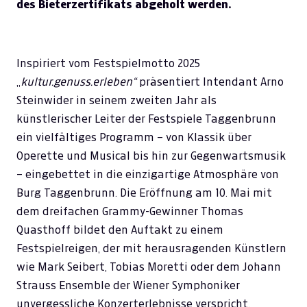
des Bieterzertifikats abgeholt werden.
Inspiriert vom Festspielmotto 2025
„
kultur.genuss.erleben“
präsentiert Intendant Arno
Steinwider in seinem zweiten Jahr als
künstlerischer Leiter der Festspiele Taggenbrunn
ein vielfältiges Programm – von Klassik über
Operette und Musical bis hin zur Gegenwartsmusik
– eingebettet in die einzigartige Atmosphäre von
Burg Taggenbrunn.
Die Eröffnung am 10. Mai mit
dem dreifachen Grammy-Gewinner Thomas
Quasthoff bildet den Auftakt zu einem
Festspielreigen, der mit herausragenden Künstlern
wie
Mark Seibert, Tobias Moretti oder dem Johann
Strauss Ensemble der Wiener Symphoniker
unvergessliche Konzerterlebnisse verspricht.