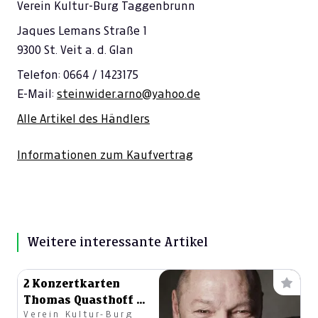
Verein Kultur-Burg Taggenbrunn
---
€ 0,00
Jaques Lemans Straße 1
9300 St. Veit a. d. Glan
---
€ 0,00
Telefon: 0664 / 1423175
---
€ 0,00
E-Mail:
steinwider.arno@yahoo.de
---
€ 0,00
Alle Artikel des Händlers
Informationen zum Kaufvertrag
Weitere interessante Artikel
2 Konzertkarten
Thomas Quasthoff &
Verein Kultur-Burg
Band , Burg