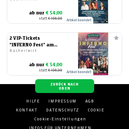
ab nur
€ 54,00
statt
€ 108,00
Artikel beendet
2 VIP-Tickets
"INFERNO Fest" am
Bacherlwirt
06.09.2025
ab nur
€ 54,00
statt
€ 108,00
Artikel beendet
ZURÜCK NACH
OBEN
HILFE
IMPRESSUM
AGB
KONTAKT
DATENSCHUTZ
COOKIE
Cookie-Einstellungen
INFOS FÜR UNTERNEHMEN