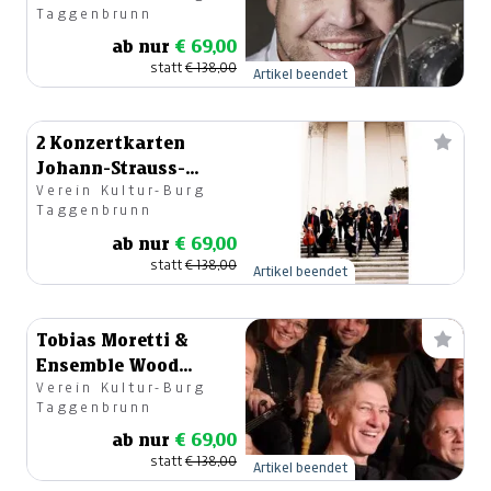
Taggenbrunn
Taggenbrunn
ab nur
€ 69,00
statt
€ 138,00
Artikel beendet
2 Konzertkarten
Johann-Strauss-
Verein Kultur-Burg
Ensemble der Wiener
Taggenbrunn
Symphoniker
ab nur
€ 69,00
statt
€ 138,00
Artikel beendet
Tobias Moretti &
Ensemble Wood
Verein Kultur-Burg
Sounds
Taggenbrunn
ab nur
€ 69,00
statt
€ 138,00
Artikel beendet