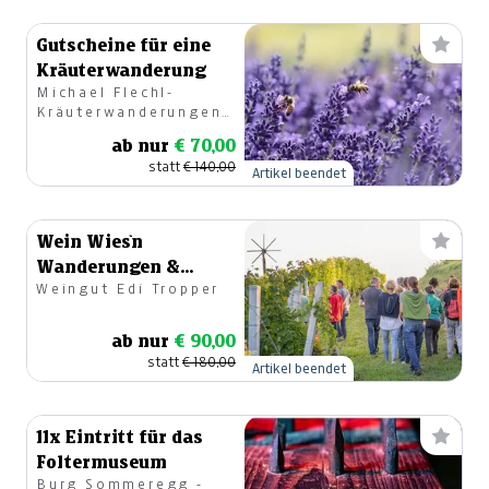
Gutscheine für eine
Kräuterwanderung
Michael Flechl-
Kräuterwanderungen
Graz
ab nur
€ 70,00
statt
€ 140,00
Artikel beendet
Wein Wies`n
Wanderungen &
Weingut Edi Tropper
Verkostung direkt
am Rebstock
ab nur
€ 90,00
statt
€ 180,00
Artikel beendet
11x Eintritt für das
Foltermuseum
Burg Sommeregg -