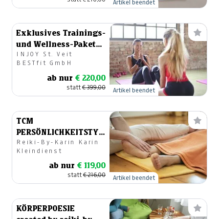
Artikel beendet
Exklusives Trainings-
und Wellness-Paket
INJOY St. Veit
im Wert von nur 399€
BESTfit GmbH
ab nur
€ 220,00
statt
€ 399,00
Artikel beendet
TCM
PERSÖNLICHKEITSTYPBESTIMMUNG
Reiki-By-Karin Karin
UND
Kleindienst
MERIDIANBEHANDLUNG
ab nur
€ 119,00
statt
€ 216,00
Artikel beendet
KÖRPERPOESIE