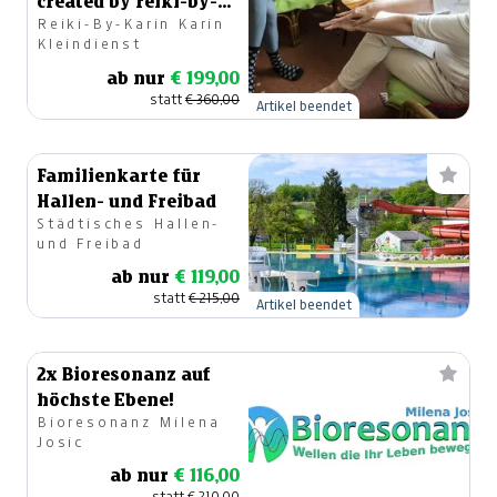
created by reiki-by-
Reiki-By-Karin Karin
karin.com
Kleindienst
ab nur
€ 199,00
statt
€ 360,00
Artikel beendet
Familienkarte für
Hallen- und Freibad
Städtisches Hallen-
und Freibad
ab nur
€ 119,00
statt
€ 215,00
Artikel beendet
2x Bioresonanz auf
höchste Ebene!
Bioresonanz Milena
Josic
ab nur
€ 116,00
statt
€ 210,00