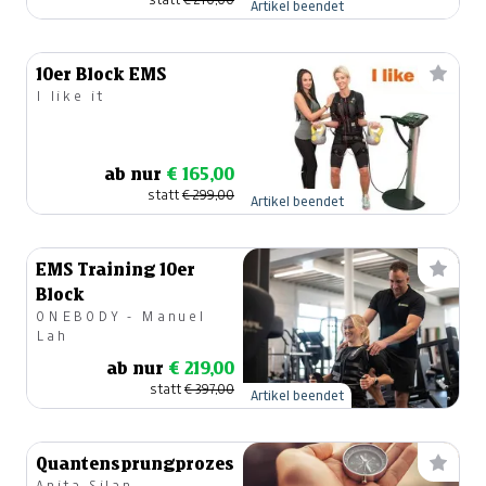
Artikel beendet
10er Block EMS
I like it
ab nur
€ 165,00
statt
€ 299,00
Artikel beendet
EMS Training 10er
Block
ONEBODY - Manuel
Lah
ab nur
€ 219,00
statt
€ 397,00
Artikel beendet
Quantensprungprozess
Anita Silan