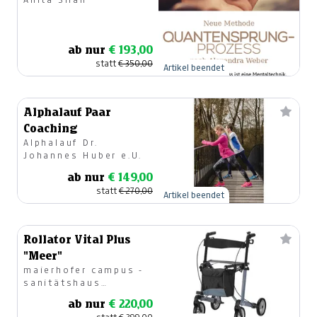
ab nur
€ 193,00
statt
€ 350,00
Artikel beendet
Alphalauf Paar
Coaching
Alphalauf Dr.
Johannes Huber e.U.
ab nur
€ 149,00
statt
€ 270,00
Artikel beendet
Rollator Vital Plus
"Meer"
maierhofer campus -
sanitätshaus
Klagenfurt Nord
ab nur
€ 220,00