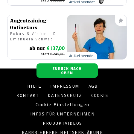
statt
€ 399,00
Artikel beendet
Augentraining-
Onlinekurs
Fokus & Vision - DI
Emanuela Schwab
ab nur
€ 137,00
statt
€ 249,00
Artikel beendet
ZURÜCK NACH
OBEN
HILFE
IMPRESSUM
AGB
KONTAKT
DATENSCHUTZ
COOKIE
Cookie-Einstellungen
INFOS FÜR UNTERNEHMEN
PRODUKTVIDEOS
BARRRIEREFREIHEITSERKLÄRUNG