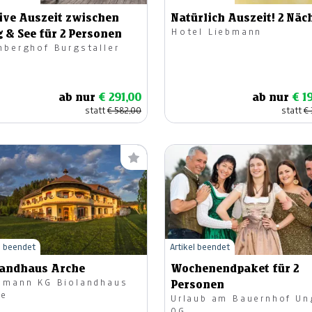
ive Auszeit zwischen
Natürlich Auszeit! 2 Näc
Hotel Liebmann
 & See für 2 Personen
mberghof Burgstaller
ab nur
€ 291,00
ab nur
€ 1
statt
€ 582,00
statt
€ 
l beendet
Artikel beendet
landhaus Arche
Wochenendpaket für 2
smann KG Biolandhaus
Personen
he
Urlaub am Bauernhof Un
OG