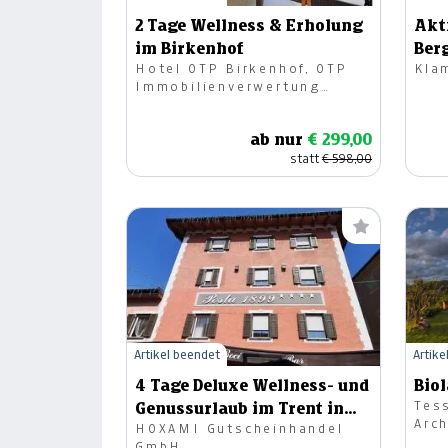
2 Tage Wellness & Erholung
Akt
im Birkenhof
Berg
Hotel OTP Birkenhof, OTP
Kla
Immobilienverwertung
GmbH
ab nur
€ 299,00
statt
€ 598,00
Artikel beendet
Artike
4 Tage Deluxe Wellness- und
Bio
Tes
Genussurlaub im Trent in
Arc
HOXAMI Gutscheinhandel
einer Suite
GmbH