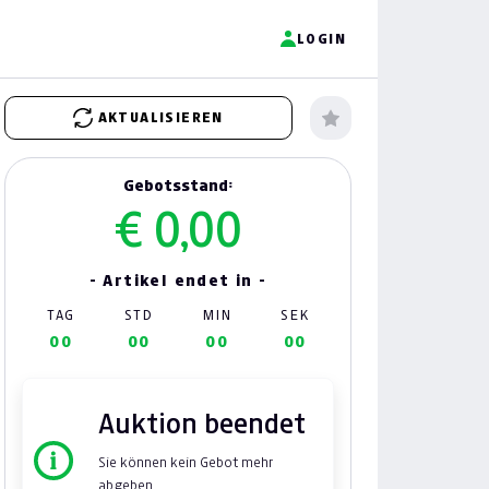
LOGIN
AKTUALISIEREN
Gebotsstand:
€ 0,00
- Artikel endet in -
TAG
STD
MIN
SEK
00
00
00
00
Auktion beendet
Sie können kein Gebot mehr
abgeben.