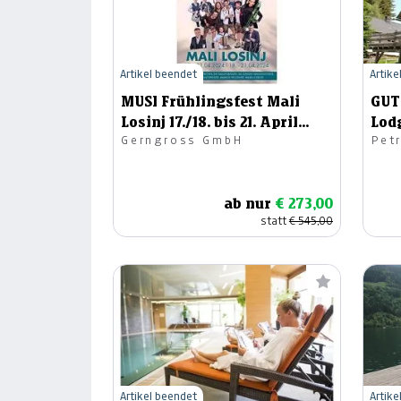
Artikel beendet
Artike
MUSI Frühlingsfest Mali
GUTSC
Losinj 17./18. bis 21. April
Lod
Gerngross GmbH
Pet
2024
ab nur
€ 273,00
statt
€ 545,00
Artikel beendet
Artike