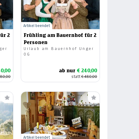
Artikel beendet
ür 2
Frühling am Bauernhof für 2
Personen
ger
Urlaub am Bauernhof Unger
OG
40,00
ab nur
€ 240,00
480,00
statt
€ 480,00
Artikel beendet