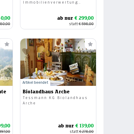
Immobilienverwertung
GmbH
40,00
ab nur
€ 299,00
480,00
statt
€ 598,00
Artikel beendet
hte
Biolandhaus Arche
Tessmann KG Biolandhaus
Arche
99,00
ab nur
€ 139,00
397,00
statt
€ 278,00