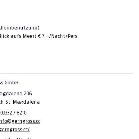
Alleinbenutzung)
Blick aufs Meer)
€
7,--/Nacht/Pe
rs.
ss GmbH
agdalena 206
ch-St. Magdalena
 03332 / 8210
info@gerngross.cc
gerngross.cc/