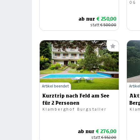
OG
ab nur
€ 250,00
statt
€ 500,00
Artikel beendet
Artike
Kurztrip nach Feld am See
Akt
für 2 Personen
Berg
Klamberghof Burgstaller
Kla
ab nur
€ 276,00
statt
€ 552,00