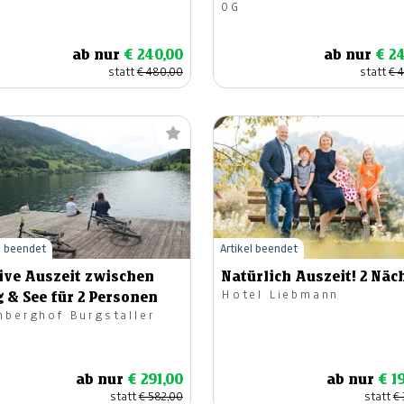
OG
ab nur
€ 240,00
ab nur
€ 2
statt
€ 480,00
statt
€ 
l beendet
Artikel beendet
ive Auszeit zwischen
Natürlich Auszeit! 2 Näc
Hotel Liebmann
 & See für 2 Personen
mberghof Burgstaller
ab nur
€ 291,00
ab nur
€ 1
statt
€ 582,00
statt
€ 