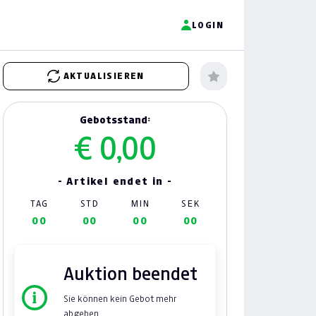
LOGIN
AKTUALISIEREN
Gebotsstand:
€ 0,00
- Artikel endet in -
TAG
STD
MIN
SEK
00
00
00
00
Auktion beendet
Sie können kein Gebot mehr
abgeben.