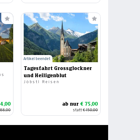
Artikel beendet
Tagesfahrt Grossglockner
us
und Heiligenblut
Jöbstl Reisen
94,00
ab nur
€ 75,00
188,00
statt
€ 150,00