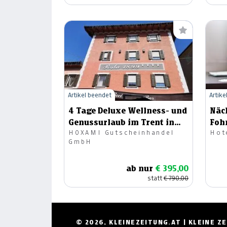
Artikel beendet
Artike
4 Tage Deluxe Wellness- und
Näc
Genussurlaub im Trent in
Foh
HOXAMI Gutscheinhandel
Hot
einer Suite
GmbH
ab nur
€ 395,00
statt
€ 790,00
© 2026, KLEINEZEITUNG.AT | KLEINE 