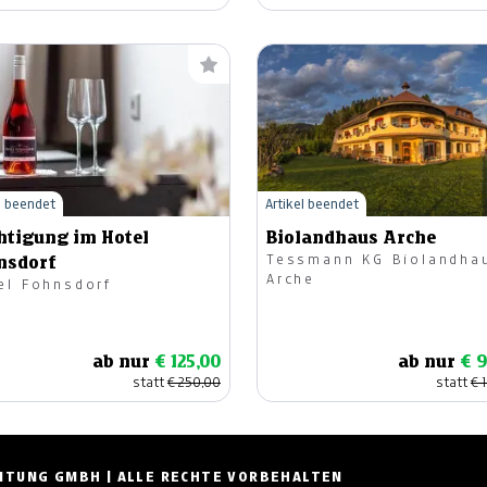
l beendet
Artikel beendet
htigung im Hotel
Biolandhaus Arche
Tessmann KG Biolandha
nsdorf
Arche
el Fohnsdorf
ab nur
€ 125,00
ab nur
€ 
statt
€ 250,00
statt
€ 
ZEITUNG GMBH | ALLE RECHTE VORBEHALTEN