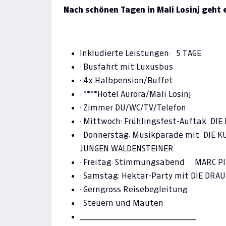
Nach schönen Tagen in Mali Losinj geht 
Inkludierte Leistungen: 5 TAGE
·
Busfahrt mit Luxusbus
·
4x Halbpension/Buffet
·
****Hotel Aurora/Mali Losinj
·
Zimmer DU/WC/TV/Telefon
·
Mittwoch:
Frühlingsfest-Auftak
DIE 
·
Donnerstag:
Musikparade mit
DIE K
JUNGEN WALDENSTEINER
·
Freitag:
Stimmungsabend
MARC PIR
·
Samstag:
Hektar-Party mit
DIE DRA
·
Gerngross Reisebegleitung
·
Steuern und Mauten
_________________________________