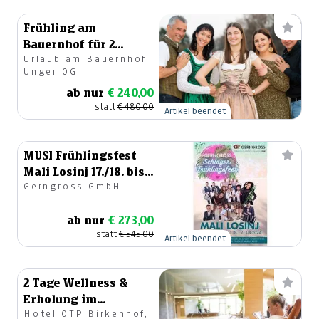
Frühling am
Bauernhof für 2
Urlaub am Bauernhof
Personen
Unger OG
ab nur
€ 240,00
statt
€ 480,00
Artikel beendet
MUSI Frühlingsfest
Mali Losinj 17./18. bis
Gerngross GmbH
21. April 2024
ab nur
€ 273,00
statt
€ 545,00
Artikel beendet
2 Tage Wellness &
Erholung im
Hotel OTP Birkenhof,
Birkenhof