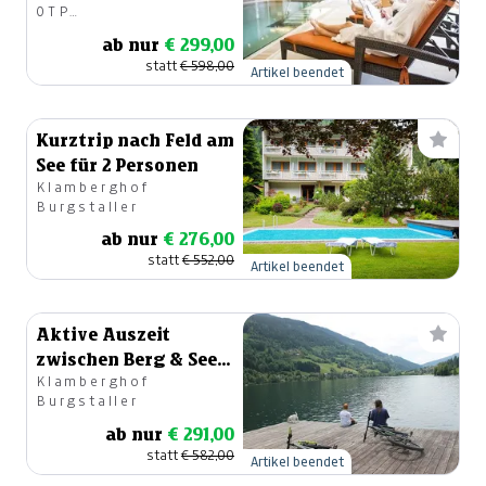
OTP
Immobilienverwertung
ab nur
€ 299,00
GmbH
statt
€ 598,00
Artikel beendet
Kurztrip nach Feld am
See für 2 Personen
Klamberghof
Burgstaller
ab nur
€ 276,00
statt
€ 552,00
Artikel beendet
Aktive Auszeit
zwischen Berg & See
Klamberghof
für 2 Personen
Burgstaller
ab nur
€ 291,00
statt
€ 582,00
Artikel beendet