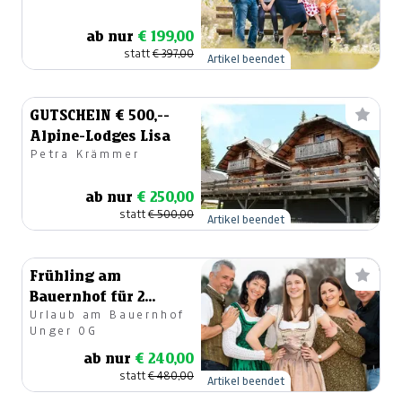
ab nur
€ 199,00
statt
€ 397,00
Artikel beendet
GUTSCHEIN € 500,--
Alpine-Lodges Lisa
Petra Krämmer
ab nur
€ 250,00
statt
€ 500,00
Artikel beendet
Frühling am
Bauernhof für 2
Urlaub am Bauernhof
Personen
Unger OG
ab nur
€ 240,00
statt
€ 480,00
Artikel beendet