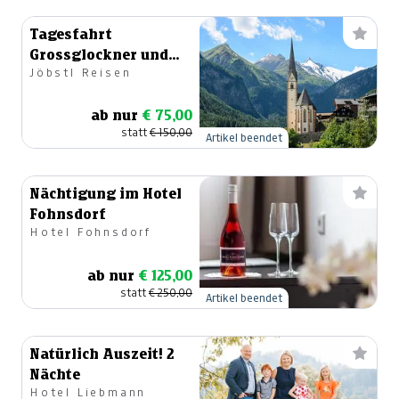
Tagesfahrt
Grossglockner und
Jöbstl Reisen
Heiligenblut
ab nur
€ 75,00
statt
€ 150,00
Artikel beendet
Nächtigung im Hotel
Fohnsdorf
Hotel Fohnsdorf
ab nur
€ 125,00
statt
€ 250,00
Artikel beendet
Natürlich Auszeit! 2
Nächte
Hotel Liebmann