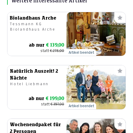
Weitere interessante Artikel
Biolandhaus Arche
Tessmann KG
Biolandhaus Arche
ab nur
€ 139,00
statt
€ 278,00
Artikel beendet
Natürlich Auszeit! 2
Nächte
Hotel Liebmann
ab nur
€ 199,00
statt
€ 397,00
Artikel beendet
Wochenendpaket für
2 Personen