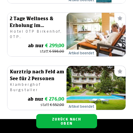
2 Tage Wellness &
Erholung im
Hotel OTP Birkenhof,
Birkenhof
OTP
Immobilienverwertung
ab nur
€ 299,00
GmbH
statt
€ 598,00
Artikel beendet
Kurztrip nach Feld am
See für 2 Personen
Klamberghof
Burgstaller
ab nur
€ 276,00
statt
€ 552,00
Artikel beendet
ZURÜCK NACH
OBEN