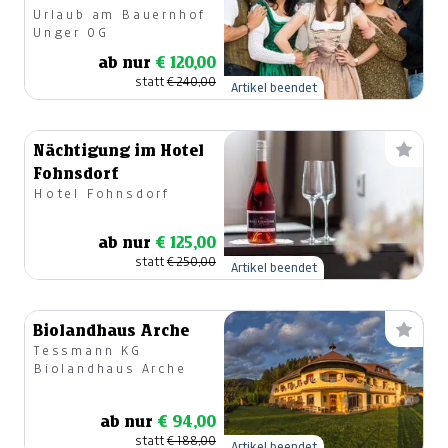
Urlaub am Bauernhof
Unger OG
ab nur
€ 120,00
statt
€ 240,00
Artikel beendet
Nächtigung im Hotel
Fohnsdorf
Hotel Fohnsdorf
ab nur
€ 125,00
statt
€ 250,00
Artikel beendet
Biolandhaus Arche
Tessmann KG
Biolandhaus Arche
ab nur
€ 94,00
statt
€ 188,00
Artikel beendet