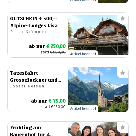
GUTSCHEIN € 500,--
Alpine-Lodges Lisa
Petra Krämmer
ab nur
€ 250,00
statt
€ 500,00
Artikel beendet
Tagesfahrt
Grossglockner und
Jöbstl Reisen
Heiligenblut
ab nur
€ 75,00
statt
€ 150,00
Artikel beendet
Frühling am
Bauernhof für 2