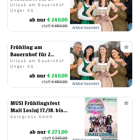
Urlaub am Bauernhof
Personen
Unger OG
ab nur
€ 240,00
statt
€ 480,00
Artikel beendet
Frühling am
Bauernhof für 2
Urlaub am Bauernhof
Personen
Unger OG
ab nur
€ 240,00
statt
€ 480,00
Artikel beendet
MUSI Frühlingsfest
Mali Losinj 17./18. bis
Gerngross GmbH
21. April 2024
ab nur
€ 273,00
statt
€ 545,00
Artikel beendet