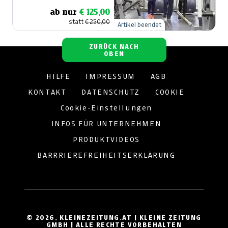
ab nur
€ 125,00
statt
€ 250,00
Artikel beendet
ZURÜCK NACH
OBEN
HILFE
IMPRESSUM
AGB
KONTAKT
DATENSCHUTZ
COOKIE
Cookie-Einstellungen
INFOS FÜR UNTERNEHMEN
PRODUKTVIDEOS
BARRRIEREFREIHEITSERKLÄRUNG
© 2026, KLEINEZEITUNG.AT | KLEINE ZEITUNG
GMBH | ALLE RECHTE VORBEHALTEN