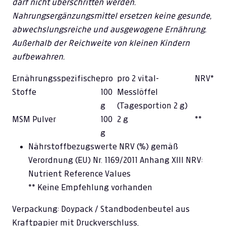
darf nicht überschritten werden.
Nahrungsergänzungsmittel ersetzen keine gesunde,
abwechslungsreiche und ausgewogene Ernährung.
Außerhalb der Reichweite von kleinen Kindern
aufbewahren.
Ernährungsspezifische
pro
pro 2 vital-
NRV*
Stoffe
100
Messlöffel
g
(Tagesportion 2 g)
MSM Pulver
100
2 g
**
g
Nährstoffbezugswerte NRV (%) gemäß
Verordnung (EU) Nr. 1169/2011 Anhang XIII NRV:
Nutrient Reference Values
** Keine Empfehlung vorhanden
Verpackung: Doypack / Standbodenbeutel aus
Kraftpapier mit Druckverschluss,