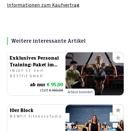
Informationen zum Kaufvertrag
Weitere interessante Artikel
Exklusives Personal
Training-Paket im
INJOY St. Veit
Wert von 190 Euro
BESTfit GmbH
ab nur
€ 95,00
statt
€ 190,00
Artikel beendet
10er Block
NEWfit Fitnessstudio