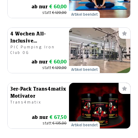
ab nur
€ 60,00
statt
€ 120,00
Artikel beendet
4 Wochen All-
Inclusive
PIC Pumping Iron
Kursmitgliedschaft
Club OG
ab nur
€ 60,00
statt
€ 120,00
Artikel beendet
3er-Pack Trans4matix
Motivator
Trans4matix
ab nur
€ 67,50
statt
€ 135,00
Artikel beendet