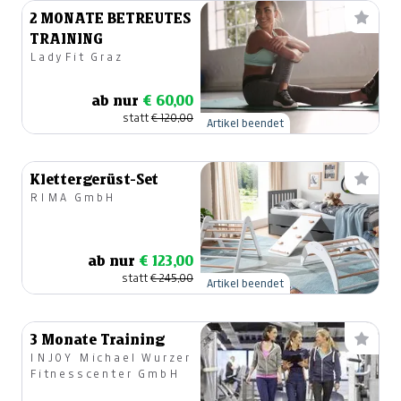
2 MONATE BETREUTES
TRAINING
LadyFit Graz
ab nur
€ 60,00
statt
€ 120,00
Artikel beendet
Klettergerüst-Set
RIMA GmbH
ab nur
€ 123,00
statt
€ 245,00
Artikel beendet
3 Monate Training
INJOY Michael Wurzer
Fitnesscenter GmbH