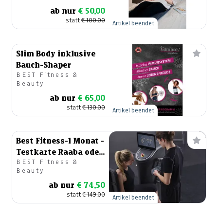
ab nur
€ 50,00
statt
€ 100,00
Artikel beendet
Slim Body inklusive
Bauch-Shaper
BEST Fitness &
Beauty
ab nur
€ 65,00
statt
€ 130,00
Artikel beendet
Best Fitness-1 Monat -
Testkarte Raaba oder
BEST Fitness &
Graz
Beauty
ab nur
€ 74,50
statt
€ 149,00
Artikel beendet