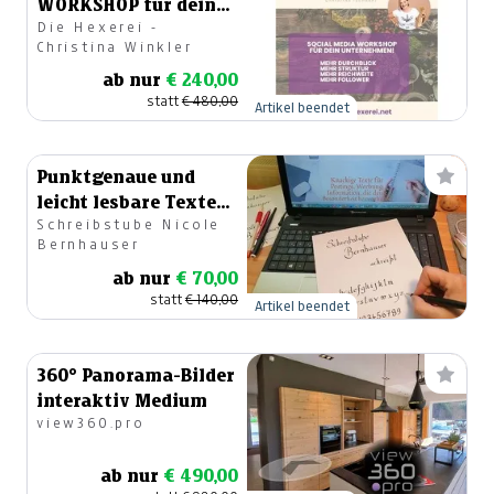
WORKSHOP für dein
Die Hexerei -
Unternehmen!
Christina Winkler
ab nur
€ 240,00
statt
€ 480,00
Artikel beendet
Punktgenaue und
leicht lesbare Texte
Schreibstube Nicole
für den Außenauftritt
Bernhauser
ab nur
€ 70,00
statt
€ 140,00
Artikel beendet
360° Panorama-Bilder
interaktiv Medium
view360.pro
ab nur
€ 490,00