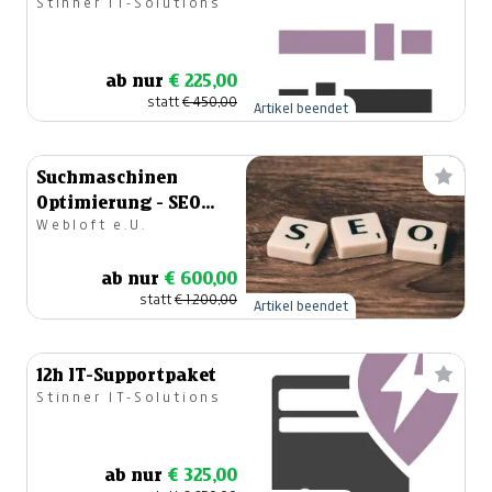
Stinner IT-Solutions
ab nur
€ 225,00
statt
€ 450,00
Artikel beendet
Suchmaschinen
Optimierung - SEO
Webloft e.U.
Starter Paket
ab nur
€ 600,00
statt
€ 1.200,00
Artikel beendet
12h IT-Supportpaket
Stinner IT-Solutions
ab nur
€ 325,00