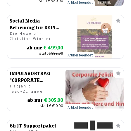
statt
€ 980,00
Artikel beendet
Social Media
Betreuung für DEIN
Die Hexerei -
Unternehmen - Paket
Christina Winkler
MAGIC medium
ab nur
€ 499,00
statt
€ 998,00
Artikel beendet
IMPULSVORTRAG
"CORPORATE
Habjanic
FELICITY"
ready2change
ab nur
€ 305,00
statt
€ 610,00
Artikel beendet
6h IT-Supportpaket