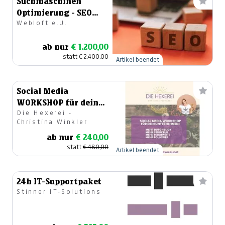
Suchmaschinen
Optimierung - SEO
Webloft e.U.
Advanced Paket
ab nur
€ 1.200,00
statt
€ 2.400,00
Artikel beendet
Social Media
WORKSHOP für dein
Die Hexerei -
Unternehmen!
Christina Winkler
ab nur
€ 240,00
statt
€ 480,00
Artikel beendet
24h IT-Supportpaket
Stinner IT-Solutions