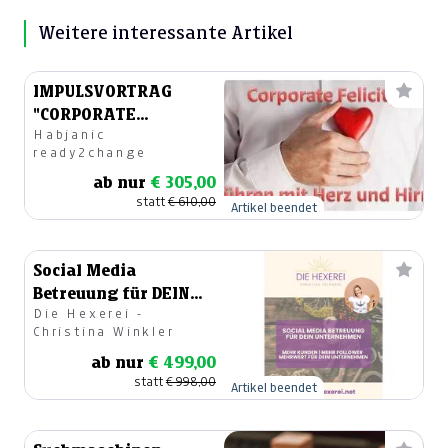
Weitere interessante Artikel
IMPULSVORTRAG
"CORPORATE
Habjanic
FELICITY"
ready2change
ab nur
€ 305,00
statt
€ 610,00
Artikel beendet
Social Media
Betreuung für DEIN
Die Hexerei -
Unternehmen - Paket
Christina Winkler
MAGIC medium
ab nur
€ 499,00
statt
€ 998,00
Artikel beendet