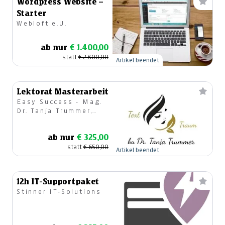
Wordpress Website –
Starter
Webloft e.U.
ab nur
€ 1.400,00
statt
€ 2.800,00
Artikel beendet
Lektorat Masterarbeit
Easy Success - Mag.
Dr. Tanja Trummer,
BSc. MSc.
ab nur
€ 325,00
statt
€ 650,00
Artikel beendet
12h IT-Supportpaket
Stinner IT-Solutions