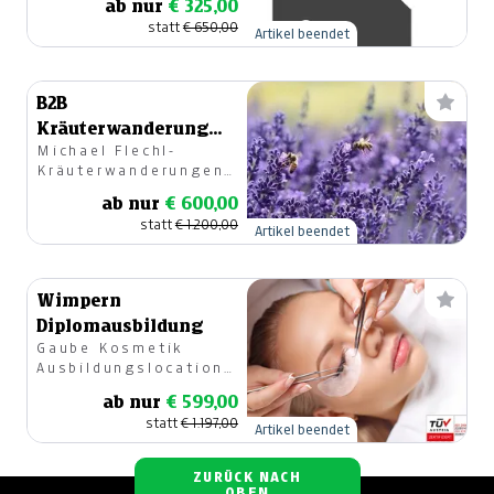
ab nur
€ 325,00
statt
€ 650,00
Artikel beendet
B2B
Kräuterwanderung
Michael Flechl-
für eine Gruppe
Kräuterwanderungen
(Firma, Verein)
Graz
ab nur
€ 600,00
statt
€ 1.200,00
Artikel beendet
Wimpern
Diplomausbildung
Gaube Kosmetik
Ausbildungslocation
Linz - Cambio
ab nur
€ 599,00
Beautyacademy
statt
€ 1.197,00
Artikel beendet
ZURÜCK NACH
OBEN