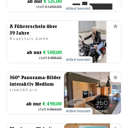
ab nur
€ 525,00
statt
€ 1.050,00
Artikel beendet
A Führerschein über
39 Jahre
Roadstars GmbH
ab nur
€ 500,00
statt
€ 999,00
Artikel beendet
360° Panorama-Bilder
interaktiv Medium
view360.pro
ab nur
€ 490,00
statt
€ 980,00
Artikel beendet