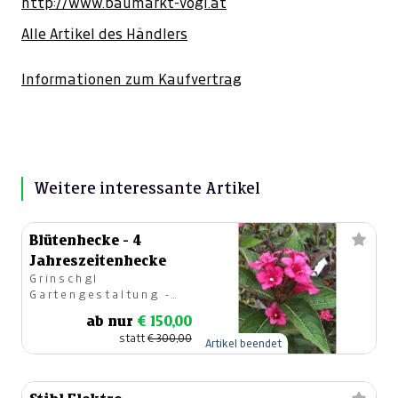
http://www.baumarkt-vogl.at
Alle Artikel des Händlers
Informationen zum Kaufvertrag
Weitere interessante Artikel
Blütenhecke - 4
Jahreszeitenhecke
Grinschgl
Gartengestaltung -
Gartencenter
ab nur
€ 150,00
statt
€ 300,00
Artikel beendet