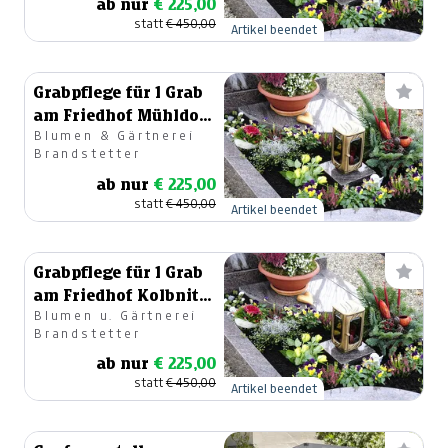
ab nur
€ 225,00
statt
€ 450,00
Artikel beendet
Grabpflege für 1 Grab
am Friedhof Mühldorf
Blumen & Gärtnerei
1 Jahr lang
Brandstetter
ab nur
€ 225,00
statt
€ 450,00
Artikel beendet
Grabpflege für 1 Grab
am Friedhof Kolbnitz
Blumen u. Gärtnerei
1 Jahr lang
Brandstetter
ab nur
€ 225,00
statt
€ 450,00
Artikel beendet