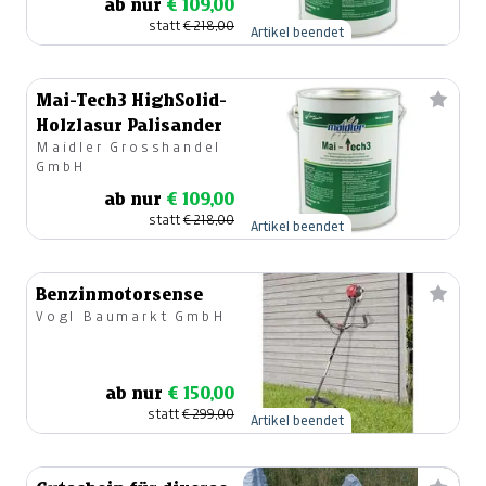
ab nur
€ 109,00
statt
€ 218,00
Artikel beendet
Mai-Tech3 HighSolid-
Holzlasur Palisander
Maidler Grosshandel
GmbH
ab nur
€ 109,00
statt
€ 218,00
Artikel beendet
Benzinmotorsense
Vogl Baumarkt GmbH
ab nur
€ 150,00
statt
€ 299,00
Artikel beendet