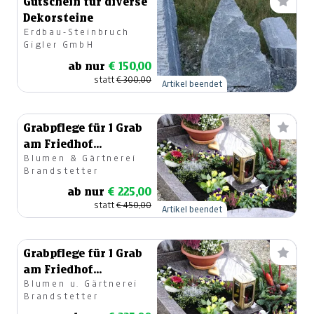
Gutschein für diverse
Dekorsteine
Erdbau-Steinbruch
Gigler GmbH
ab nur
€ 150,00
statt
€ 300,00
Artikel beendet
Grabpflege für 1 Grab
am Friedhof
Blumen & Gärtnerei
Möllbrücke 1 Jahr
Brandstetter
lang
ab nur
€ 225,00
statt
€ 450,00
Artikel beendet
Grabpflege für 1 Grab
am Friedhof
Blumen u. Gärtnerei
Spittal/Drau 1 Jahr
Brandstetter
lang