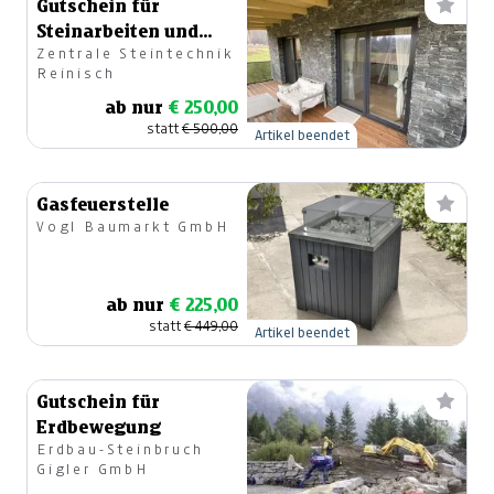
Gutschein für
Steinarbeiten und
Zentrale Steintechnik
Produkte
Reinisch
ab nur
€ 250,00
statt
€ 500,00
Artikel beendet
Gasfeuerstelle
Vogl Baumarkt GmbH
ab nur
€ 225,00
statt
€ 449,00
Artikel beendet
Gutschein für
Erdbewegung
Erdbau-Steinbruch
Gigler GmbH