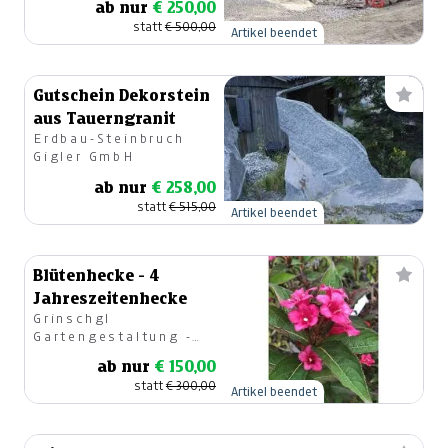
ab nur
€ 250,00
statt
€ 500,00
Artikel beendet
Gutschein Dekorstein
aus Tauerngranit
Erdbau-Steinbruch
Gigler GmbH
ab nur
€ 258,00
statt
€ 515,00
Artikel beendet
Blütenhecke - 4
Jahreszeitenhecke
Grinschgl
Gartengestaltung -
Gartencenter
ab nur
€ 150,00
statt
€ 300,00
Artikel beendet