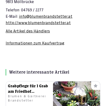
9813 Möllbrücke
Telefon: 04769 / 2277
E-Mail:
info@blumenbrandstetter.at
http://www.blumenbrandstetter.at
Alle Artikel des Händlers
Informationen zum Kaufvertrag
Weitere interessante Artikel
Grabpflege für 1 Grab
am Friedhof
Blumen & Gärtnerei
Möllbrücke 1 Jahr
Brandstetter
lang