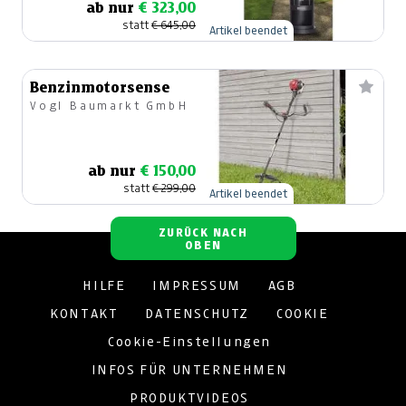
ab nur
€ 323,00
statt
€ 645,00
Artikel beendet
Benzinmotorsense
Vogl Baumarkt GmbH
ab nur
€ 150,00
statt
€ 299,00
Artikel beendet
ZURÜCK NACH
OBEN
HILFE
IMPRESSUM
AGB
KONTAKT
DATENSCHUTZ
COOKIE
Cookie-Einstellungen
INFOS FÜR UNTERNEHMEN
PRODUKTVIDEOS