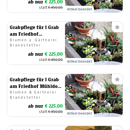
ab nur
€ 225,00
statt
€ 450,00
Artikel beendet
Grabpflege für 1 Grab
am Friedhof
Blumen u. Gärtnerei
Spittal/Drau 1 Jahr
Brandstetter
lang
ab nur
€ 225,00
statt
€ 450,00
Artikel beendet
Grabpflege für 1 Grab
am Friedhof Mühldorf
Blumen & Gärtnerei
1 Jahr lang
Brandstetter
ab nur
€ 225,00
statt
€ 450,00
Artikel beendet