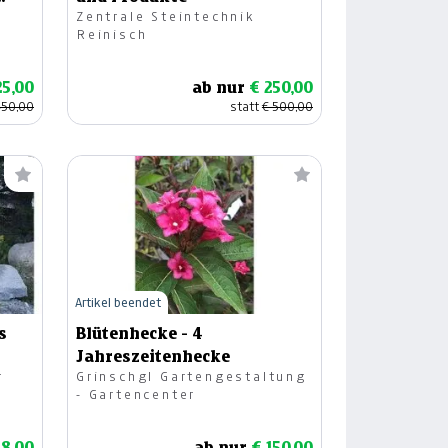
Zentrale Steintechnik
Reinisch
25,00
ab nur
€ 250,00
450,00
statt
€ 500,00
Artikel beendet
s
Blütenhecke - 4
Jahreszeitenhecke
r
Grinschgl Gartengestaltung
- Gartencenter
58,00
ab nur
€ 150,00