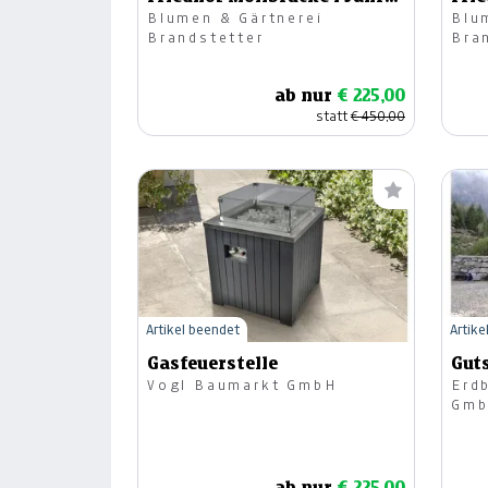
Blumen & Gärtnerei
Blu
lang
lan
Brandstetter
Bra
ab nur
€ 225,00
statt
€ 450,00
Artikel beendet
Artike
Gasfeuerstelle
Gut
Vogl Baumarkt GmbH
Erd
Gm
ab nur
€ 225,00