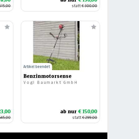
515,00
statt
€ 300,00
Artikel beendet
Benzinmotorsense
Vogl Baumarkt GmbH
23,00
ab nur
€ 150,00
645,00
statt
€ 299,00