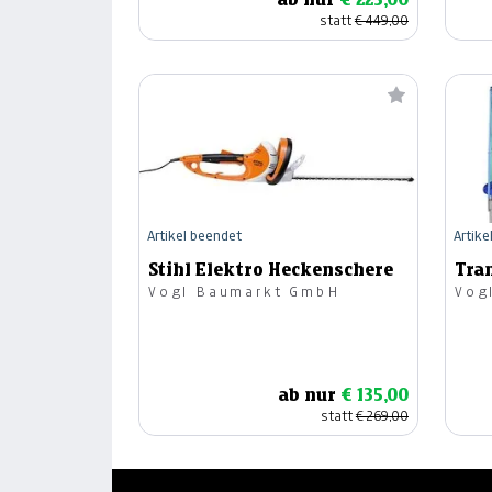
statt
€ 449,00
Artikel beendet
Artike
Stihl Elektro Heckenschere
Tra
Vogl Baumarkt GmbH
Vog
ab nur
€ 135,00
statt
€ 269,00