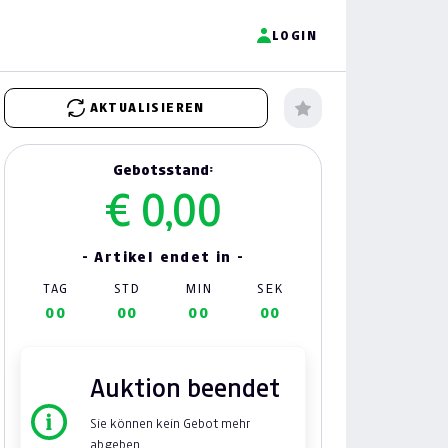
LOGIN
AKTUALISIEREN
Gebotsstand:
€ 0,00
- Artikel endet in -
TAG
STD
MIN
SEK
00
00
00
00
Auktion beendet
Sie können kein Gebot mehr
abgeben.