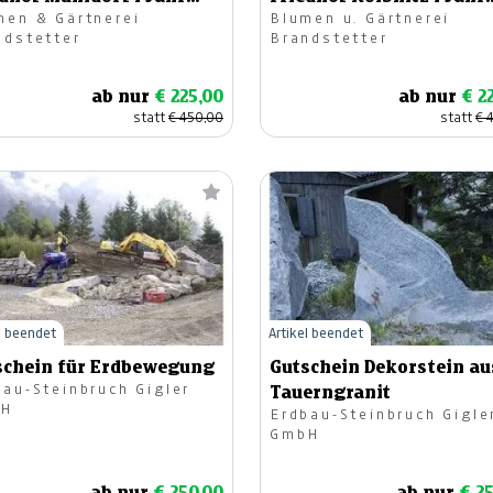
men & Gärtnerei
Blumen u. Gärtnerei
g
lang
ndstetter
Brandstetter
ab nur
€ 225,00
ab nur
€ 2
statt
€ 450,00
statt
€ 
l beendet
Artikel beendet
schein für Erdbewegung
Gutschein Dekorstein au
bau-Steinbruch Gigler
Tauerngranit
bH
Erdbau-Steinbruch Gigle
GmbH
ab nur
€ 250,00
ab nur
€ 2