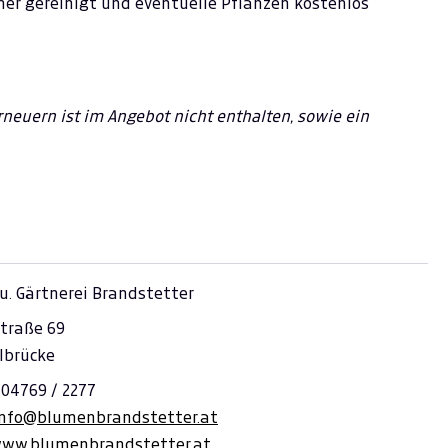
er gereinigt und eventuelle Pflanzen kostenlos
euern ist im Angebot nicht enthalten, sowie ein
u. Gärtnerei Brandstetter
straße 69
lbrücke
 04769 / 2277
info@blumenbrandstetter.at
www.blumenbrandstetter.at