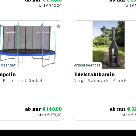
statt
€ 500,00
statt
€ 
l beendet
Artikel beendet
mpolin
Edelstahlkamin
l Baumarkt GmbH
Vogl Baumarkt GmbH
ab nur
€ 140,00
ab nur
€ 3
statt
€ 279,00
statt
€ 