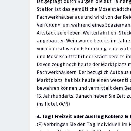
ist geprägt durch Burgen, die auf Talhän
Station ist das gemütliche Moselstädtchen
Fachwerkhäuser aus und wird von der Reic
Verfügung, um während eines Spaziergang
Altstadt zu erleben. Weiterfahrt ein Stü
angebauten Wein wurde bereits im Jahre 1
von einer schweren Erkrankung, eine wich
und Moselschifffahrt der Stadt bereits i
Davon zeugt noch heute der Marktplatz m
Fachwerkhäusern. Der bezüglich Aufbaus u
Marktplatz, hat bis heute einen wesentli
bewahren können und vermittelt dem Bes
15. Jahrhunderts. Danach haben Sie Zeit z
ins Hotel. (A/N)
4. Tag I Freizeit oder Ausflug Koblenz &
(F) Verbringen Sie den Tag individuell im