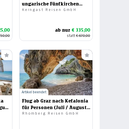
ungarische Fünfkirchen
Kerngast Reisen GmbH
25.04.- 26.04.2026
25,00
ab nur
€ 335,00
850,00
statt
€ 670,00
Artikel beendet
ka
Flug ab Graz nach Kefalonia
ugust
für Personen (Juli / August
Rhomberg Reisen GmbH
2026)