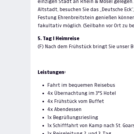
einzigen Stadt an Rhein & Mosel gelegen
Altstadt, besuchen Sie das „Deutsche Eck“
Festung Ehrenbreitstein genießen können.
fakultativ möglich. (Seilbahn vor Ort zu b
5. Tag I Heimreise
(F) Nach dem Frühstück bringt Sie unser B
Leistungen:
Fahrt im bequemen Reisebus
4x Übernachtung im 3*S Hotel
4x Frühstück vom Buffet
4x Abendessen
1x Begrüßungsriesling
1x Schifffahrt von Kamp nach St. Go
1x Reiseleitung 2. und 3. Tag