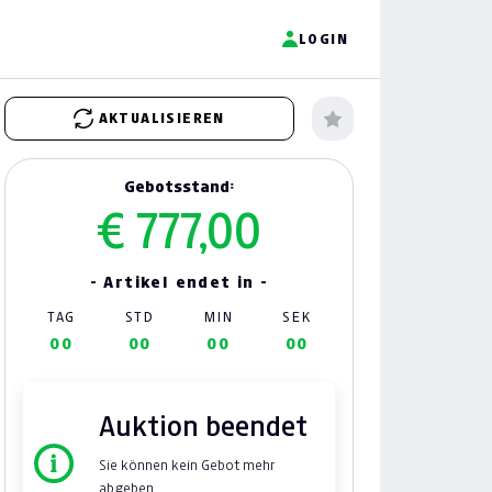
LOGIN
AKTUALISIEREN
Gebotsstand:
€ 777,00
- Artikel endet in -
TAG
STD
MIN
SEK
00
00
00
00
Auktion beendet
Sie können kein Gebot mehr
abgeben.