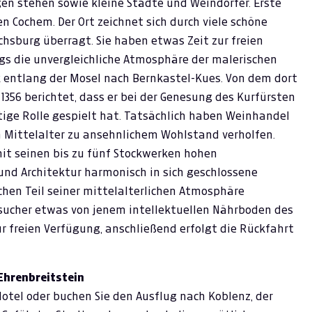
gen stehen sowie kleine Städte und Weindörfer. Erste
 Cochem. Der Ort zeichnet sich durch viele schöne
hsburg überragt. Sie haben etwas Zeit zur freien
s die unvergleichliche Atmosphäre der malerischen
ck entlang der Mosel nach Bernkastel-Kues. Von dem dort
356 berichtet, dass er bei der Genesung des Kurfürsten
tige Rolle gespielt hat. Tatsächlich haben Weinhandel
m Mittelalter zu ansehnlichem Wohlstand verholfen.
it seinen bis zu fünf Stockwerken hohen
nd Architektur harmonisch in sich geschlossene
chen Teil seiner mittelalterlichen Atmosphäre
ucher etwas von jenem intellektuellen Nährboden des
ur freien Verfügung, anschließend erfolgt die Rückfahrt
 Ehrenbreitstein
 Hotel oder buchen Sie den Ausflug nach Koblenz, der