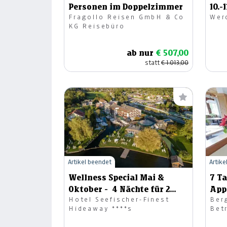
Personen im Doppelzimmer
10.-
Fragollo Reisen GmbH & Co
Wer
KG Reisebüro
ab nur
€ 507,00
statt
€ 1.013,00
Artikel beendet
Artike
Wellness Special Mai &
7 T
Oktober - 4 Nächte für 2
App
Hotel Seefischer-Finest
Ber
Personen
Wel
Hideaway ****s
Bet