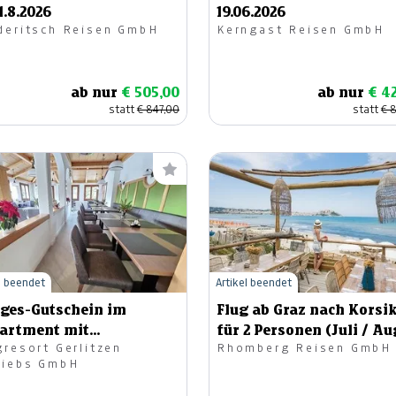
11.8.2026
19.06.2026
deritsch Reisen GmbH
Kerngast Reisen GmbH
ab nur
€ 505,00
ab nur
€ 4
statt
€ 847,00
statt
€ 
l beendet
Artikel beendet
ages-Gutschein im
Flug ab Graz nach Korsi
artment mit
für 2 Personen (Juli / A
gresort Gerlitzen
Rhomberg Reisen GmbH
lnessangebot
2026)
riebs GmbH