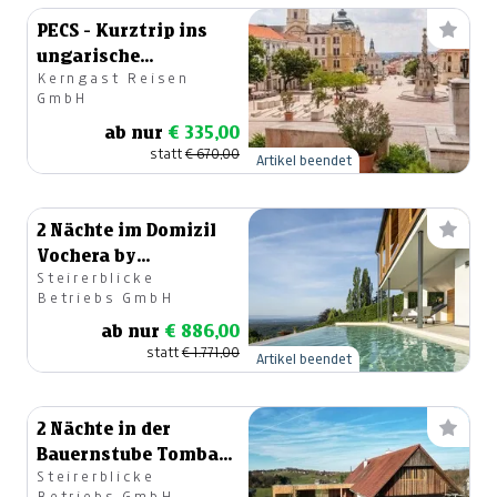
PECS - Kurztrip ins
ungarische
Kerngast Reisen
Fünfkirchen 25.04.-
GmbH
26.04.2026
ab nur
€ 335,00
statt
€ 670,00
Artikel beendet
2 Nächte im Domizil
Vochera by
Steirerblicke
steiRerBLiCke
Betriebs GmbH
ab nur
€ 886,00
statt
€ 1.771,00
Artikel beendet
2 Nächte in der
Bauernstube Tombach
Steirerblicke
by steiRerBLiCke
Betriebs GmbH