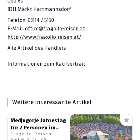
Oed 60
8311 Markt Hartmannsdorf
Telefon: 03114 / 5150
E-Mail:
office@fragollo-reisen.at
http://www.fragollo-reisen.at/
Alle Artikel des Händlers
Informationen zum Kaufvertrag
Weitere interessante Artikel
Medjugorje Jahrestag
für 2 Personen im
Fragollo Reisen
Doppelzimmer
GmbH & Co KG