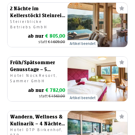
2 Nächte im
Kellerstöckl Steinreib
Steirerblicke
by steiRerBLiCke
Betriebs GmbH
ab nur
€ 805,00
statt
€ 1.609,00
Artikel beendet
Früh/Spätsommer
Genusstage – 5
Hotel NockResort,
Nächte im
Sammer GmbH
Doppelzimmer
ab nur
€ 782,00
Superior
statt
€ 1.563,00
Artikel beendet
Wandern, Wellness &
Kulinarik – 4 Nächte
Hotel OTP Birkenhof,
im Birkenhof