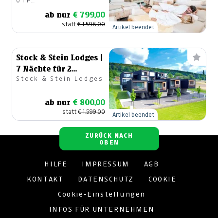
OTP
Immobilienverwertung
ab nur
€ 799,00
GmbH
statt
€ 1.598,00
Artikel beendet
Stock & Stein Lodges |
7 Nächte für 2
Stock & Stein Lodges
Personen inkl.
Therme
ab nur
€ 800,00
statt
€ 1.599,00
Artikel beendet
ZURÜCK NACH
OBEN
HILFE
IMPRESSUM
AGB
KONTAKT
DATENSCHUTZ
COOKIE
Cookie-Einstellungen
INFOS FÜR UNTERNEHMEN