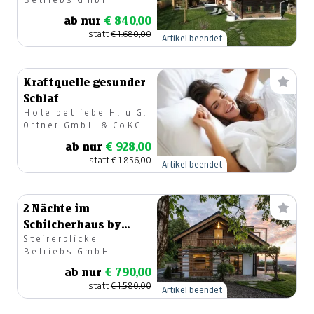
ab nur
€ 840,00
statt
€ 1.680,00
Artikel beendet
Kraftquelle gesunder
Schlaf
Hotelbetriebe H. u G.
Ortner GmbH & CoKG
ab nur
€ 928,00
statt
€ 1.856,00
Artikel beendet
2 Nächte im
Schilcherhaus by
Steirerblicke
steiRerBLiCke
Betriebs GmbH
ab nur
€ 790,00
statt
€ 1.580,00
Artikel beendet