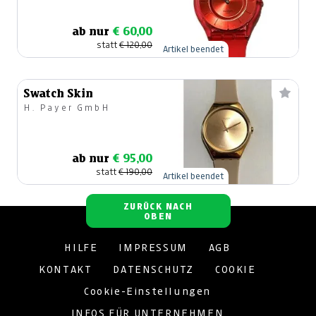
ab nur
€ 60,00
statt
€ 120,00
Artikel beendet
Swatch Skin
H. Payer GmbH
ab nur
€ 95,00
statt
€ 190,00
Artikel beendet
ZURÜCK NACH
OBEN
HILFE
IMPRESSUM
AGB
KONTAKT
DATENSCHUTZ
COOKIE
Cookie-Einstellungen
INFOS FÜR UNTERNEHMEN