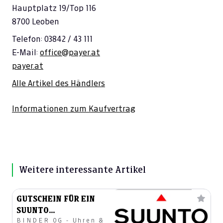
Hauptplatz 19/Top 116
8700 Leoben
Telefon: 03842 / 43 111
E-Mail:
office@payer.at
payer.at
Alle Artikel des Händlers
Informationen zum Kaufvertrag
Weitere interessante Artikel
GUTSCHEIN FÜR EIN
SUUNTO
BINDER OG - Uhren &
SPORTUHRENSERVICE