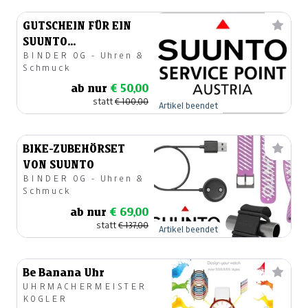
GUTSCHEIN FÜR EIN
SUUNTO
BINDER OG - Uhren &
SPORTUHRENSERVICE
Schmuck
ab nur
€ 50,00
statt
€ 100,00
Artikel beendet
BIKE-ZUBEHÖRSET
VON SUUNTO
BINDER OG - Uhren &
Schmuck
ab nur
€ 69,00
statt
€ 137,00
Artikel beendet
Be Banana Uhr
UHRMACHERMEISTER
KOGLER