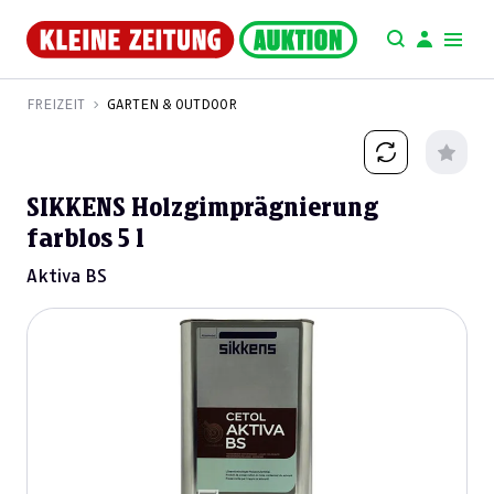
FREIZEIT
GARTEN & OUTDOOR
SIKKENS Holzgimprägnierung
farblos 5 l
Aktiva BS