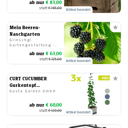
ab nur
€ 83,00
statt
€ 165,00
Artikel beendet
Mein Beeren-
Naschgarten
Grinschgl
Gartengestaltung -
Gartencenter
ab nur
€ 63,00
statt
€ 125,00
Artikel beendet
CURT CUCUMBER
Gurkentopf
Gusta Garden GmbH
Familienpaket
ab nur
€ 60,00
statt
€ 120,00
Artikel beendet