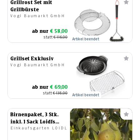
Grillrost Set mit
Grillbürste
Vogl Baumarkt GmbH
ab nur
€ 58,00
statt
€ 116,00
Artikel beendet
Grillset Exklusiv
Vogl Baumarkt GmbH
ab nur
€ 69,00
statt
€ 138,00
Artikel beendet
Birnenpaket, 3 Stk.
inkl. 1 Sack Loidl´s
Einkaufsgarten LOIDL
Spezial Erde 70lt.