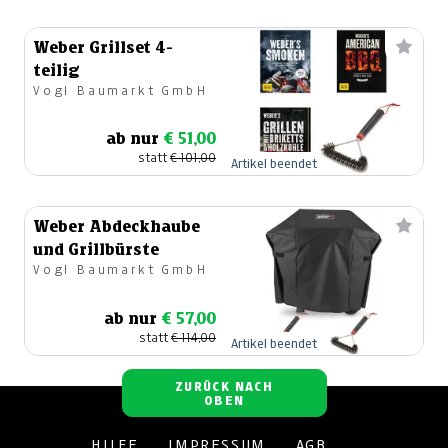
Weber Grillset 4-
teilig
Vogl Baumarkt GmbH
ab nur
€ 51,00
statt
€ 101,00
Artikel beendet
Weber Abdeckhaube
und Grillbürste
Vogl Baumarkt GmbH
ab nur
€ 57,00
statt
€ 114,00
Artikel beendet
ZURÜCK NACH
OBEN
HILFE
IMPRESSUM
AGB