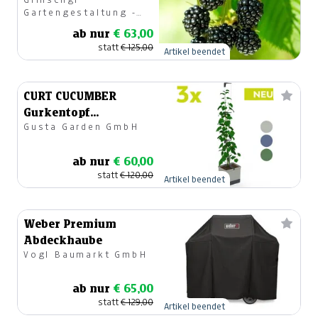
Gartengestaltung -
Gartencenter
ab nur
€ 63,00
statt
€ 125,00
Artikel beendet
CURT CUCUMBER
Gurkentopf
Gusta Garden GmbH
Familienpaket
ab nur
€ 60,00
statt
€ 120,00
Artikel beendet
Weber Premium
Abdeckhaube
Vogl Baumarkt GmbH
ab nur
€ 65,00
statt
€ 129,00
Artikel beendet