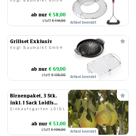
Vogl Baumarkt GmbH
ab nur
€ 58,00
statt
€ 116,00
Artikel beendet
Grillset Exklusiv
Vogl Baumarkt GmbH
ab nur
€ 69,00
statt
€ 138,00
Artikel beendet
Birnenpaket, 3 Stk.
inkl. 1 Sack Loidl´s
Einkaufsgarten LOIDL
Spezial Erde 70lt.
ab nur
€ 53,00
statt
€ 106,00
Artikel beendet