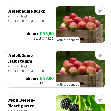
Apfelbäume Busch
Grinschgl
Gartengestaltung -
Gartencenter
ab nur
€ 73,00
statt
€ 145,00
Artikel beendet
Apfelbäume
Halbstamm
Grinschgl
Gartengestaltung -
Gartencenter
ab nur
€ 83,00
statt
€ 165,00
Artikel beendet
Mein Beeren-
Naschgarten
Grinschgl