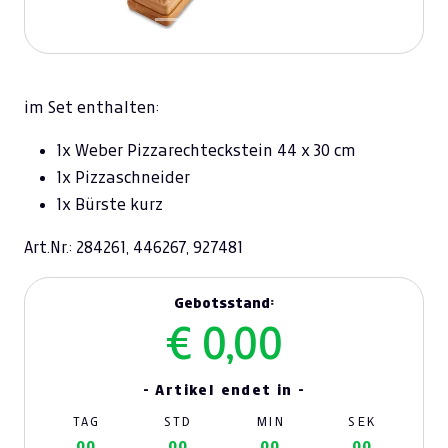
im Set enthalten:
1x Weber Pizzarechteckstein 44 x 30 cm
1x Pizzaschneider
1x Bürste kurz
Art.Nr.: 284261, 446267, 927481
Gebotsstand:
€ 0,00
- Artikel endet in -
TAG
STD
MIN
SEK
00
00
00
00