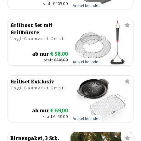
statt
€ 105,00
Artikel beendet
Grillrost Set mit
Grillbürste
Vogl Baumarkt GmbH
ab nur
€ 58,00
statt
€ 116,00
Artikel beendet
Grillset Exklusiv
Vogl Baumarkt GmbH
ab nur
€ 69,00
statt
€ 138,00
Artikel beendet
Birnenpaket, 3 Stk.