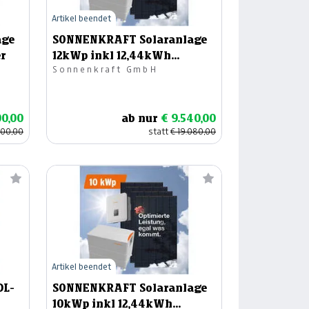
Artikel beendet
age
SONNENKRAFT Solaranlage
r
12kWp inkl 12,44kWh
Sonnenkraft GmbH
Speicher
00,00
ab nur
€ 9.540,00
800,00
statt
€ 19.080,00
Artikel beendet
DL-
SONNENKRAFT Solaranlage
10kWp inkl 12,44kWh