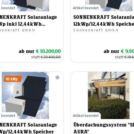
l beendet
Artikel beendet
NENKRAFT Solaranlage
SONNENKRAFT Solaranl
Wp inkl 12,44kWh
12kWp/12,44kWh Speiche
nenkraft GmbH
Sonnenkraft GmbH
icher
ab nur
€ 10.200,00
ab nur
€ 9.9
statt
€ 20.400,00
statt
€ 19.
l beendet
Artikel beendet
NENKRAFT Solaranlage
Überdachungssystem "S
Wp/12,44kWh Speicher
AURA"