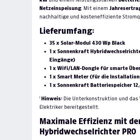
Netzeinspeisung
. Mit einem
Jahresertra
nachhaltige und kosteneffiziente Stromqu
Lieferumfang:
35 x Solar-Modul 430 Wp Black
1 x Sonnenkraft Hybridwechselrichter
Eingänge)
1 x Wifi/LAN-Dongle für smarte Üb
1 x Smart Meter (für die Installatio
1 x Sonnenkraft Batteriespeicher 12
¹
Hinweis:
Die Unterkonstruktion und das 
Elektriker bereitgestellt.
Maximale Effizienz mit d
Hybridwechselrichter PRO