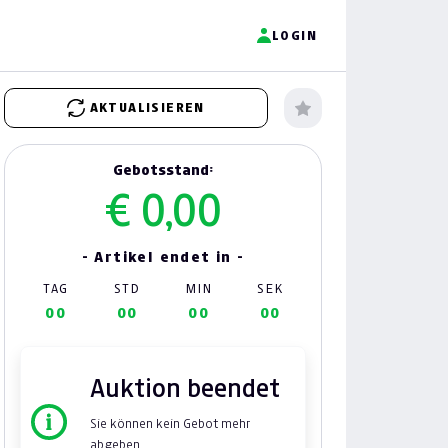
LOGIN
AKTUALISIEREN
Gebotsstand:
€ 0,00
- Artikel endet in -
TAG
STD
MIN
SEK
00
00
00
00
Auktion beendet
Sie können kein Gebot mehr
abgeben.