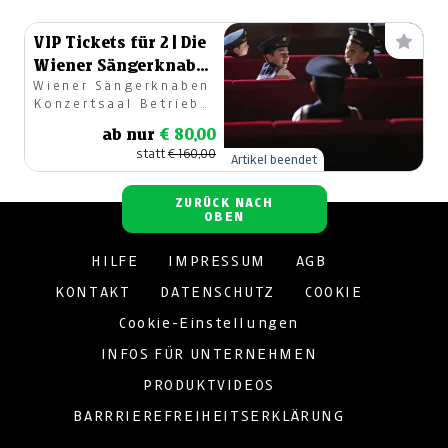
VIP Tickets für 2 | Die
Wiener Sängerknaben
Wiener Sängerknaben
im MuTh in Wien
Konzertsaal Betriebs
GmbH
ab nur
€ 80,00
statt
€ 160,00
Artikel beendet
ZURÜCK NACH
OBEN
HILFE
IMPRESSUM
AGB
KONTAKT
DATENSCHUTZ
COOKIE
Cookie-Einstellungen
INFOS FÜR UNTERNEHMEN
PRODUKTVIDEOS
BARRRIEREFREIHEITSERKLÄRUNG