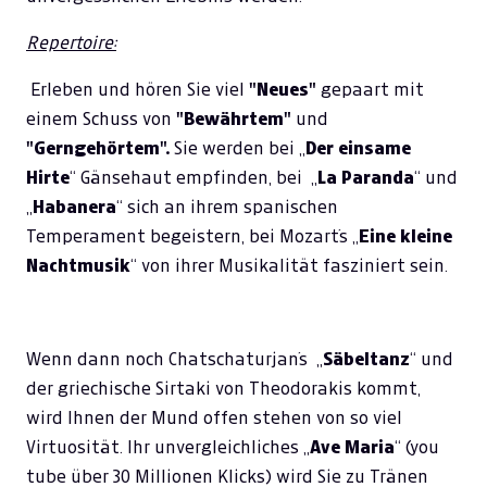
Repertoire:
Erleben und hören Sie viel
"Neues"
gepaart mit
einem Schuss von
"Bewährtem"
und
"Gerngehörtem".
Sie werden bei „
Der einsame
Hirte
“ Gänsehaut empfinden, bei „
La Paranda
“ und
„
Habanera
“ sich an ihrem spanischen
Temperament begeistern, bei Mozart´s „
Eine kleine
Nachtmusik
“ von ihrer Musikalität fasziniert sein.
Wenn dann noch Chatschaturjan´s „
Säbeltanz
“ und
der griechische Sirtaki von Theodorakis kommt,
wird Ihnen der Mund offen stehen von so viel
Virtuosität. Ihr unvergleichliches „
Ave Maria
“ (you
tube über 30 Millionen Klicks) wird Sie zu Tränen