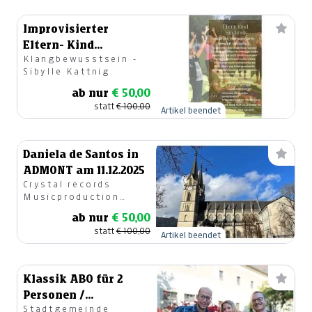
Improvisierter
Eltern- Kind
Klangbewusstsein -
Singkreis
Sibylle Kattnig
ab nur
€ 50,00
statt
€ 100,00
Artikel beendet
Daniela de Santos in
ADMONT am 11.12.2025
Crystal records
Musicproduction
GesmbH
ab nur
€ 50,00
statt
€ 100,00
Artikel beendet
Klassik ABO für 2
Personen /
Stadtgemeinde
Kulturhaus