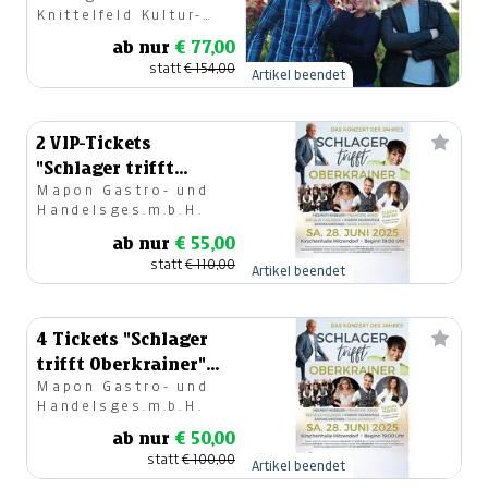
Knittelfeld Kultur-
Knittelfeld
und Kongresshaus
ab nur
€ 77,00
statt
€ 154,00
Artikel beendet
2 VIP-Tickets
"Schlager trifft
Mapon Gastro- und
Oberkrainer" am
Handelsges.m.b.H.
28.06.2025
ab nur
€ 55,00
statt
€ 110,00
Artikel beendet
4 Tickets "Schlager
trifft Oberkrainer"
Mapon Gastro- und
am 28.06.2025
Handelsges.m.b.H.
ab nur
€ 50,00
statt
€ 100,00
Artikel beendet