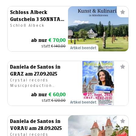
Schloss Albeck
Gutschein 3 SONNTAG
Schloß Albeck
SCHLOSSKONZERTE
ab nur
€ 70,00
statt
€ 140,00
Artikel beendet
Daniela de Santos in
GRAZ am 27.09.2025
Crystal records
Musicproduction
GesmbH
ab nur
€ 60,00
statt
€ 120,00
Artikel beendet
Daniela de Santos in
VORAU am 28.09.2025
Crystal records