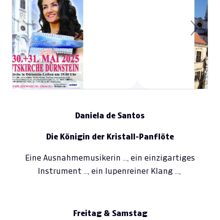
Previous
Next
Daniela de Santos
Die
K
önigin der
K
ristall-
P
anflöte
Eine Ausnahmemusikerin …, ein einzigartiges
Instrument …, ein lupenreiner Klang …,
Freitag & Samstag