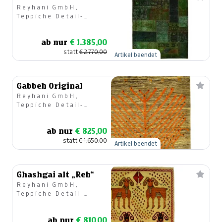
Reyhani GmbH,
Teppiche Detail-
u.Großhandel
ab nur
€ 1.385,00
statt
€ 2.770,00
Artikel beendet
Gabbeh Original
Reyhani GmbH,
Teppiche Detail-
u.Großhandel
ab nur
€ 825,00
statt
€ 1.650,00
Artikel beendet
Ghashgai alt „Reh“
Reyhani GmbH,
Teppiche Detail-
u.Großhandel
ab nur
€ 810,00