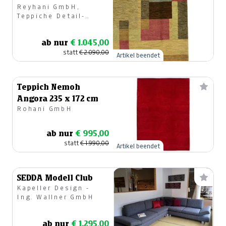
Reyhani GmbH,
Teppiche Detail-
u.Großhandel
ab nur
€ 1.045,00
statt
€ 2.090,00
Artikel beendet
Teppich Nemoh
Angora 235 x 172 cm
Rohani GmbH
ab nur
€ 995,00
statt
€ 1.990,00
Artikel beendet
SEDDA Modell Club
Kapeller Design -
Ing. Wallner GmbH
ab nur
€ 1.295,00