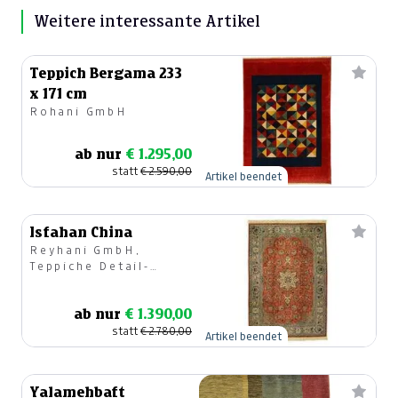
Weitere interessante Artikel
Teppich Bergama 233
x 171 cm
Rohani GmbH
ab nur
€ 1.295,00
statt
€ 2.590,00
Artikel beendet
Isfahan China
Reyhani GmbH,
Teppiche Detail-
u.Großhandel
ab nur
€ 1.390,00
statt
€ 2.780,00
Artikel beendet
Yalamehbaft