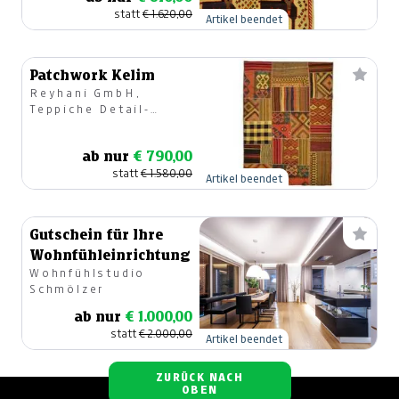
statt
€ 1.620,00
Artikel beendet
Patchwork Kelim
Reyhani GmbH,
Teppiche Detail-
u.Großhandel
ab nur
€ 790,00
statt
€ 1.580,00
Artikel beendet
Gutschein für Ihre
Wohnfühleinrichtung
Wohnfühlstudio
Schmölzer
ab nur
€ 1.000,00
statt
€ 2.000,00
Artikel beendet
ZURÜCK NACH
OBEN