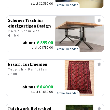
statt
€ 2.590,00
Artikel beendet
Schöner Tisch im
einzigartigen Design
Bären Schmiede
GmbH
ab nur
€ 895,00
statt
€ 1.790,00
Artikel beendet
Ersari, Turkmenien
Teppich - Raritäten
Zaim
ab nur
€ 840,00
statt
€ 1.680,00
Artikel beendet
Patchwork Refreshed