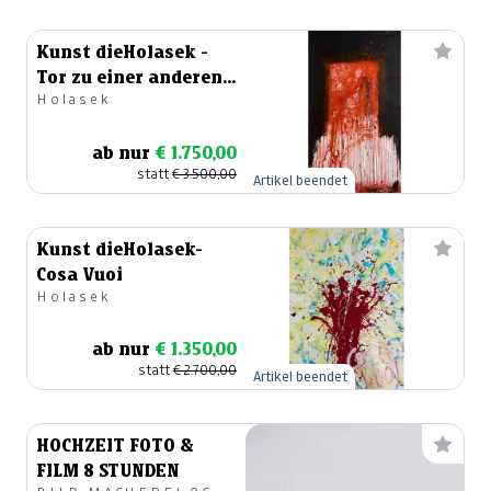
Kunst dieHolasek -
Tor zu einer anderen
Holasek
Welt
ab nur
€ 1.750,00
statt
€ 3.500,00
Artikel beendet
Kunst dieHolasek-
Cosa Vuoi
Holasek
ab nur
€ 1.350,00
statt
€ 2.700,00
Artikel beendet
HOCHZEIT FOTO &
FILM 8 STUNDEN