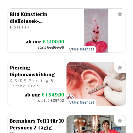
Bild Künstlerin
dieHolasek-
Holasek
Herzschüttung
ab nur
€ 1.100,00
statt
€ 2.200,00
Artikel beendet
Piercing
Diplomausbildung
X-SIDE Piercing &
Tattoo Graz
ab nur
€ 1.549,00
statt
€ 3.097,00
Artikel beendet
Brennkurs Teil 1 für 10
Personen 2-tägig