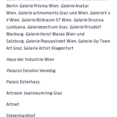
Berlin
Galerie
Prisma Wien,
Galerie
Avatar
Wien,
Galerie
artmoments Graz und Wien,
Galerie
V u
V Wien,
Galerie
Bildraum 07 Wien,
Galerie
Druzina
Ljubljana,
Galerie
centrum Graz,
Galerie
Rrrudolf
Marburg,
Galerie
Horst Maras Wien und
Salzburg,
Galerie
Popupstreet Wien, Galerie Up Town
Art Graz, Galarie Artist Klagenfurt
Haus
der Industrie Wien
Palazzo
Zenobio Venedig
Palais Esterhazy
Artroom Joanneumring Graz
Artnet
Steiermarkhof