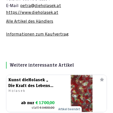
E-Mail:
petra@dieholasek.at
https://www.dieholasek.at
Alle Artikel des Händlers
Informationen zum Kaufvertrag
Weitere interessante Artikel
Kunst dieHolasek „
Die Kraft des Lebens
Holasek
bewegt“
ab nur
€ 1.700,00
statt
€ 3.400,00
Artikel beendet