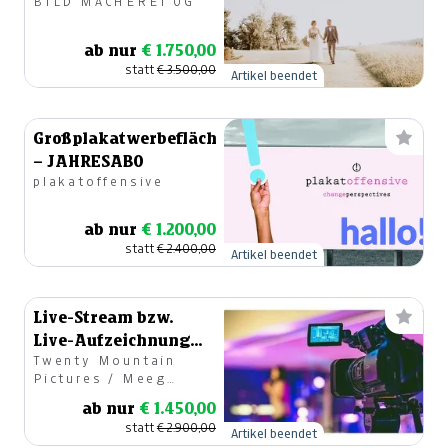
BILD MACHEREI OG
ab nur
€ 1.750,00
statt
€ 3.500,00
Artikel beendet
Großplakatwerbefläche
– JAHRESABO
plakatoffensive
ab nur
€ 1.200,00
statt
€ 2.400,00
Artikel beendet
Live-Stream bzw.
Live-Aufzeichnung
Twenty Mountain
ihrer Veranstaltung
Pictures / Meeg
Filmproduktionen
ab nur
€ 1.450,00
statt
€ 2.900,00
Artikel beendet