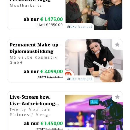
Mostbarkeiten
ab nur
€ 1.475,00
statt
€ 2.950,00
Artikel beendet
Permanent Make-up -
Diplomausbildung
MS Gaube Kosmetik
GmbH
ab nur
€ 2.099,00
statt
€ 4.197,00
Artikel beendet
Live-Stream bzw.
Live-Aufzeichnung
Twenty Mountain
ihrer Veranstaltung
Pictures / Meeg
Filmproduktionen
ab nur
€ 1.450,00
statt
€ 2.900,00