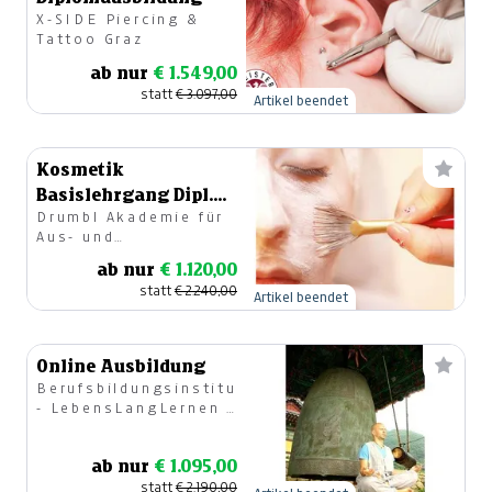
X-SIDE Piercing &
Tattoo Graz
ab nur
€ 1.549,00
statt
€ 3.097,00
Artikel beendet
Kosmetik
Basislehrgang Dipl.
Drumbl Akademie für
Ausbildung
Aus- und
Weiterbildung GmbH
ab nur
€ 1.120,00
statt
€ 2.240,00
Artikel beendet
Online Ausbildung
Berufsbildungsinstitut
- LebensLangLernen |
Bildung im Beruf
ab nur
€ 1.095,00
statt
€ 2.190,00