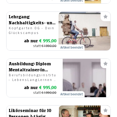
Artikel beendet
Lehrgang
Nachhaltigkeits- und
Kopfgarten OG - Dein
Minimalismus
Glückscampus
Trainer:in
ab nur
€ 995,00
statt
€ 1.990,00
Artikel beendet
Ausbildung: Diplom
Mentaltrainer:in
Berufsbildungsinstitut
Online
- LebensLangLernen |
Bildung im Beruf
ab nur
€ 995,00
statt
€ 1.990,00
Artikel beendet
Likörseminar für 10
Personen 2-tägig