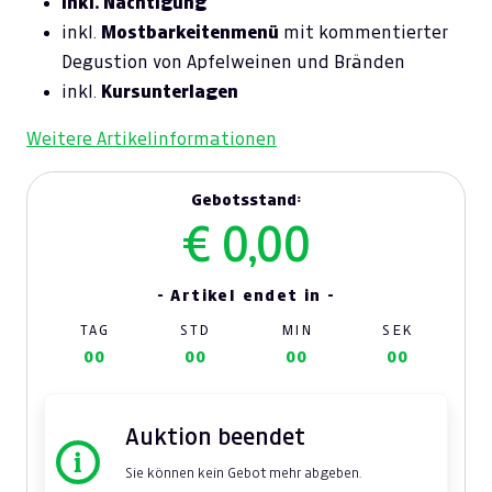
inkl. Nächtigung
inkl.
Mostbarkeitenmenü
mit kommentierter
Degustion von Apfelweinen und Bränden
inkl.
Kursunterlagen
Weitere Artikelinformationen
Gebotsstand:
€ 0,00
- Artikel endet in -
TAG
STD
MIN
SEK
00
00
00
00
Auktion beendet
Sie können kein Gebot mehr abgeben.