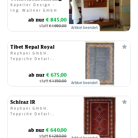
Kapeller Design -
Ing. Wallner GmbH
ab nur
€ 845,00
statt
€ 1.690,00
Artikel beendet
Tibet Nepal Royal
Reyhani GmbH,
Teppiche Detail-
u.Großhandel
ab nur
€ 675,00
statt
€ 1.350,00
Artikel beendet
Schiraz IR
Reyhani GmbH,
Teppiche Detail-
u.Großhandel
ab nur
€ 640,00
statt
€ 1.280,00
Artikel beendet