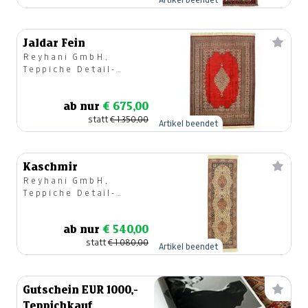
Jaldar Fein
Reyhani GmbH,
Teppiche Detail-
u.Großhandel
ab nur
€ 675,00
statt
€ 1.350,00
Artikel beendet
Kaschmir
Reyhani GmbH,
Teppiche Detail-
u.Großhandel
ab nur
€ 540,00
statt
€ 1.080,00
Artikel beendet
Gutschein EUR 1000,-
Teppichkauf