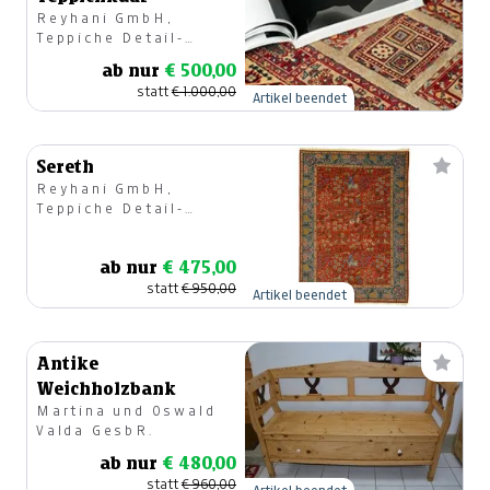
Reyhani GmbH,
Teppiche Detail-
u.Großhandel
ab nur
€ 500,00
statt
€ 1.000,00
Artikel beendet
Sereth
Reyhani GmbH,
Teppiche Detail-
u.Großhandel
ab nur
€ 475,00
statt
€ 950,00
Artikel beendet
Antike
Weichholzbank
Martina und Oswald
Valda GesbR.
ab nur
€ 480,00
statt
€ 960,00