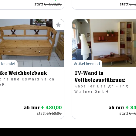
statt
€ 1.500,00
statt
€ 1
l beendet
Artikel beendet
ike Weichholzbank
TV-Wand in
tina und Oswald Valda
Vollholzausführung
bR.
Kapeller Design - Ing.
Wallner GmbH
ab nur
€ 480,00
ab nur
€ 84
statt
€ 960,00
statt
€ 1.