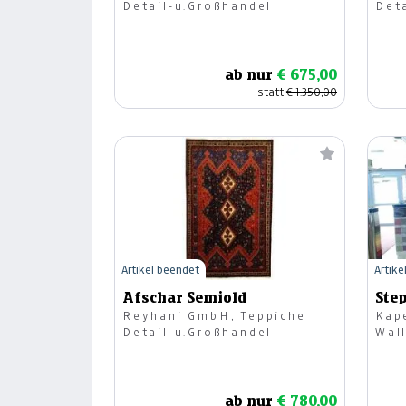
Detail-u.Großhandel
Det
ab nur
€ 675,00
statt
€ 1.350,00
Artikel beendet
Artike
Afschar Semiold
Ste
Reyhani GmbH, Teppiche
Kape
Detail-u.Großhandel
Wal
ab nur
€ 780,00