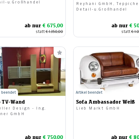
ail-u.Großhandel
Reyhani GmbH, Teppiche
Detail-u.Großhandel
ab nur
€ 675,00
ab nur
€ 5
statt
€ 1.350,00
statt
€ 1.
l beendet
Artikel beendet
p TV-Wand
Sofa Ambassador Weiß
ller Design - Ing.
Lieb Markt GmbH
lner GmbH
ab nur
€ 750,00
ab nur
€ 8