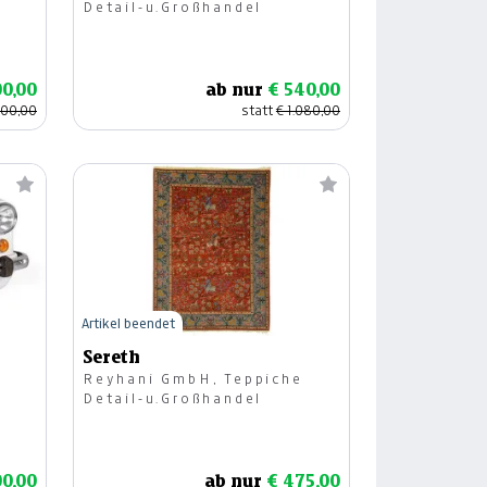
Detail-u.Großhandel
00,00
ab nur
€ 540,00
000,00
statt
€ 1.080,00
Artikel beendet
Sereth
Reyhani GmbH, Teppiche
Detail-u.Großhandel
00,00
ab nur
€ 475,00