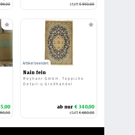
.599,00
statt
€ 950,00
Artikel beendet
Nain fein
Reyhani GmbH, Teppiche
Detail-u.Großhandel
5,00
ab nur
€ 340,00
690,00
statt
€ 680,00