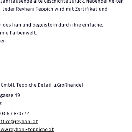
 Jahrtausende alte Geschichte zurück. Nebenbei gelten
n. Jeder Reyhani Teppich wird mit Zertifikat und
des Iran und begeistern durch ihre einfache,
rme Farbenwelt.
ren
 GmbH, Teppiche Detail-u.Großhandel
gasse 49
z
 0316 / 830772
office@reyhani.at
www.reyhani-teppiche.at