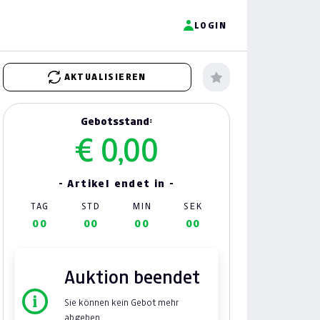
LOGIN
AKTUALISIEREN
Gebotsstand:
€ 0,00
- Artikel endet in -
TAG
STD
MIN
SEK
00
00
00
00
Auktion beendet
Sie können kein Gebot mehr
abgeben.