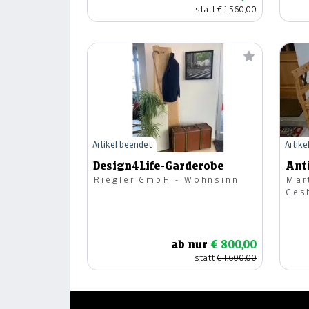
statt
€ 1.560,00
Artikel beendet
Artike
Design4Life-Garderobe
Ant
Riegler GmbH - Wohnsinn
Mar
Ges
ab nur
€ 800,00
statt
€ 1.600,00