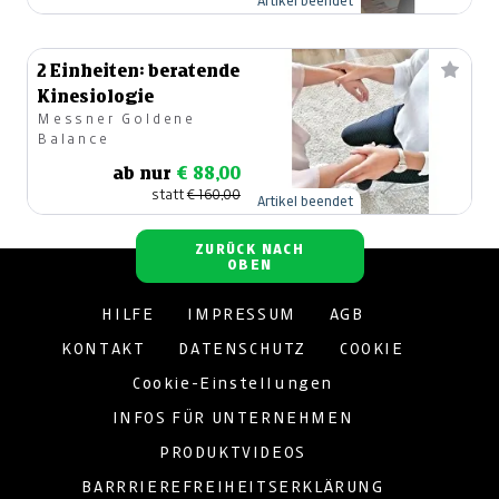
Artikel beendet
2 Einheiten: beratende
Kinesiologie
Messner Goldene
Balance
ab nur
€ 88,00
statt
€ 160,00
Artikel beendet
ZURÜCK NACH
OBEN
HILFE
IMPRESSUM
AGB
KONTAKT
DATENSCHUTZ
COOKIE
Cookie-Einstellungen
INFOS FÜR UNTERNEHMEN
PRODUKTVIDEOS
BARRRIEREFREIHEITSERKLÄRUNG