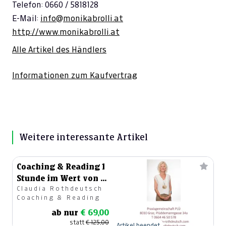
Telefon: 0660 / 5818128
E-Mail:
info@monikabrolli.at
http://www.monikabrolli.at
Alle Artikel des Händlers
Informationen zum Kaufvertrag
Weitere interessante Artikel
Coaching & Reading 1
Stunde im Wert von €
Claudia Rothdeutsch
125,--
Coaching & Reading
ab nur
€ 69,00
statt
€ 125,00
Artikel beendet