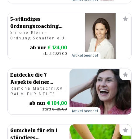
5-stündiges
Ordnungscoaching
Simone Klein -
bei Dir zuhause
Ordnung Schaffen e.U.
ab nur
€ 124,00
statt
€ 225,00
Artikel beendet
Entdecke die 7
Aspekte deiner
Ramona Matschnigg |
Weiblichkeit
RAUM FÜR NEUES
ab nur
€ 104,00
statt
€ 189,00
Artikel beendet
Gutschein für ein 1
stündiges