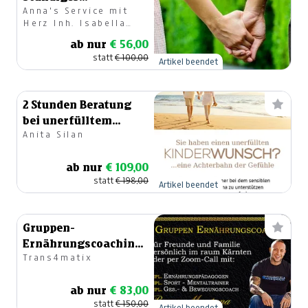
Anna's Service mit
Beratungsgespräch
Herz Inh. Isabella
Sommer
ab nur
€ 56,00
statt
€ 100,00
Artikel beendet
2 Stunden Beratung
bei unerfülltem
Anita Silan
Kinderwunsch
ab nur
€ 109,00
statt
€ 198,00
Artikel beendet
Gruppen-
Ernährungscoaching
Trans4matix
mit Rocco Montana
ab nur
€ 83,00
statt
€ 150,00
Artikel beendet