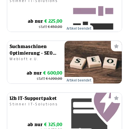
Stinner IT-Solutions
ab nur
€ 225,00
statt
€ 450,00
Artikel beendet
Suchmaschinen
Optimierung - SEO
Webloft e.U.
Starter Paket
ab nur
€ 600,00
statt
€ 1.200,00
Artikel beendet
12h IT-Supportpaket
Stinner IT-Solutions
ab nur
€ 325,00