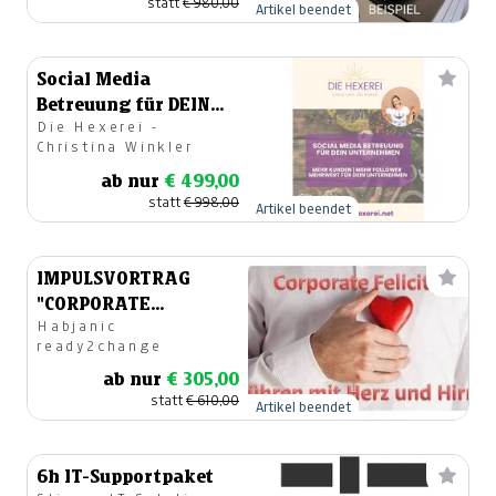
statt
€ 980,00
Artikel beendet
Social Media
Betreuung für DEIN
Die Hexerei -
Unternehmen - Paket
Christina Winkler
MAGIC medium
ab nur
€ 499,00
statt
€ 998,00
Artikel beendet
IMPULSVORTRAG
"CORPORATE
Habjanic
FELICITY"
ready2change
ab nur
€ 305,00
statt
€ 610,00
Artikel beendet
6h IT-Supportpaket