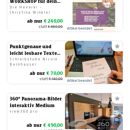
WORKSHOP für dein
Die Hexerei -
Unternehmen!
Christina Winkler
ab nur
€ 240,00
statt
€ 480,00
Artikel beendet
Punktgenaue und
leicht lesbare Texte
Schreibstube Nicole
für den Außenauftritt
Bernhauser
ab nur
€ 70,00
statt
€ 140,00
Artikel beendet
360° Panorama-Bilder
interaktiv Medium
view360.pro
ab nur
€ 490,00